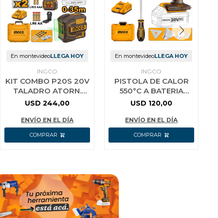
En montevideo
LLEGA HOY
En montevideo
LLEGA HOY
INGCO
INGCO
KIT COMBO P20S 20V
PISTOLA DE CALOR
TALADRO ATORN.
550°C A BATERIA
C/PERCUTOR 76NM +
P20S 20V + BAT
USD
244,00
USD
120,00
NIVEL LASER
4.0AH + CARGADOR +
AUTONIVELANTE 35
VALIJA + ACCE
ENVÍO EN EL DÍA
ENVÍO EN EL DÍA