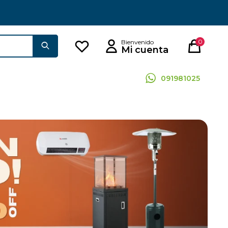
0
091981025