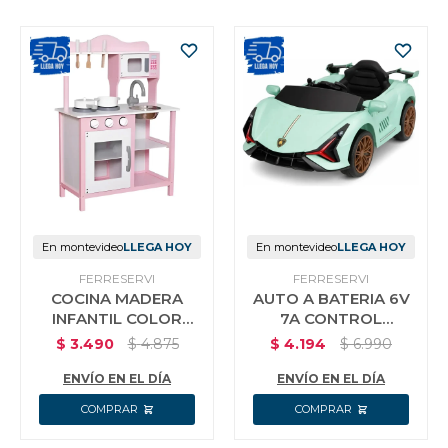
En montevideo
LLEGA HOY
En montevideo
LLEGA HOY
WADFOW
WADFOW
SET X50 PUNTAS DE
ATORNILLADOR PARA
IMPACTO WADFOW
YESO DRYWALL A
WSV2005
BATERIA 20V CON
USD
35,00
USD
140,00
BATERIA 2.0AH +
CARGADOR + ACCE
ENVÍO EN EL DÍA
ENVÍO EN EL DÍA