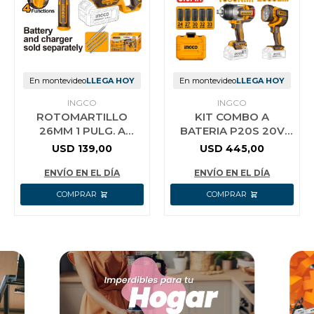
En montevideo
LLEGA HOY
En montevideo
LLEGA HOY
INGCO
INGCO
ROTOMARTILLO
KIT COMBO A
26MM 1 PULG. A
BATERIA P20S 20V
BATERIA P20S 20V
TALADRO ATORN.
USD
139,00
USD
445,00
SIN BATERIA SIN
PERCUTOR 166NM +
CARGADOR INGCO
LLAVE DE IMPACTO 10
ENVÍO EN EL DÍA
ENVÍO EN EL DÍA