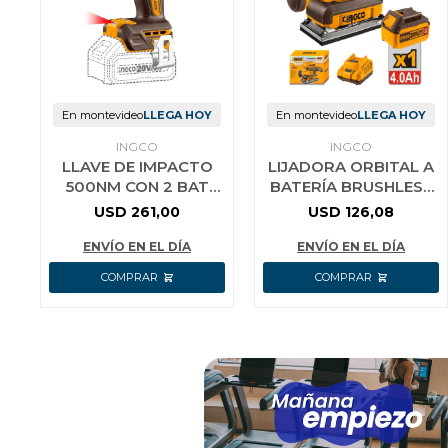
En montevideo
LLEGA HOY
En montevideo
LLEGA HOY
INGCO
INGCO
LLAVE DE IMPACTO
LIJADORA ORBITAL A
500NM CON 2 BAT
BATERÍA BRUSHLESS
CARGADOR MALETIN
MOTOR 20V P20S
USD
261,00
USD
126,08
CIWLI2050 INGCO
C/BAT + CARGADOR +
5 LIJAS I
ENVÍO EN EL DÍA
ENVÍO EN EL DÍA