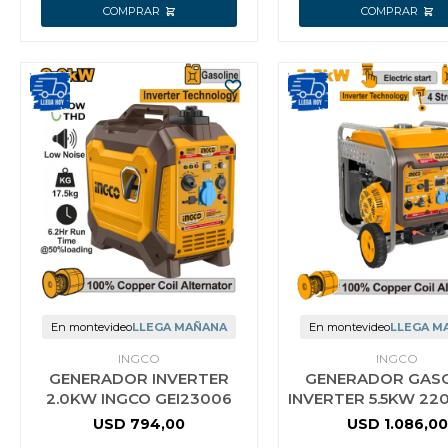
En montevideo
LLEGA MAÑANA
En montevideo
LLEGA M
INGCO
INGCO
GENERADOR INVERTER
GENERADOR GAS
2.0KW INGCO GEI23006
INVERTER 5.5KW 22
ONDA PURA C/ DI
USD
794,00
USD
1.086,00
DIGITAL MODO