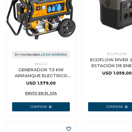
Jardín y Aire Libre
Mascotas
ECOFLOW
En montevideo
LLEGA MAÑANA
ECOFLOW RIVER 
Bazar
INGCO
ESTACIÓN DE ENE
GENERADOR 7.5 KW
PORTÁTIL 8 K
USD
1.059,00
ARRANQUE ELECTRICO
INGCO GE75006
Juguetes y artículos para bebé
USD
1.579,00
ENVÍO EN EL DÍA
Gastronomía
Ferretería