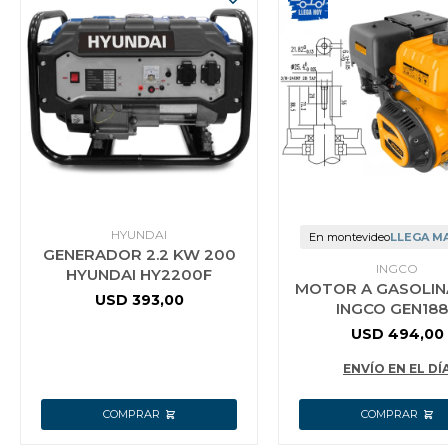
HYUNDAI
En montevideo
LLEGA M
GENERADOR 2.2 KW 200
INGCO
HYUNDAI HY2200F
MOTOR A GASOLIN
USD
393,00
INGCO GEN18
USD
494,00
ENVÍO EN EL DÍ