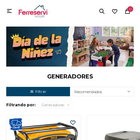
MI CUENTA
0

Menú
Herramientas y Construcción
Electrodomésticos
Herramientas y Construcción
Electrodomésticos
GENERADORES
Recomendados
Tecnología
Filtrando por:
Generadores
Deportes
Camping