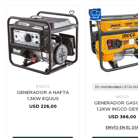
EQUUS
En montevideo
LLEGA M
GENERADOR A NAFTA
INGCO
1.3KW EQUUS
GENERADOR GAS
USD
226,00
1.2KW INGCO GE1
USD
366,00
ENVÍO EN EL DÍ