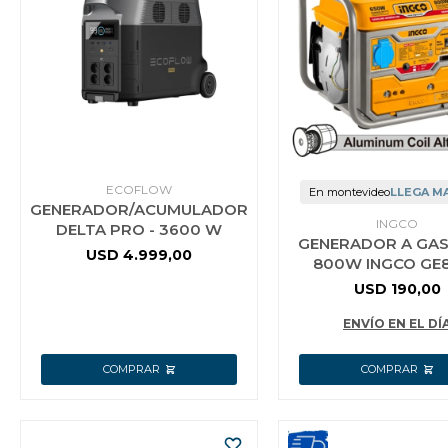
ECOFLOW
En montevideo
LLEGA M
GENERADOR/ACUMULADOR
INGCO
DELTA PRO - 3600 W
GENERADOR A GAS
USD
4.999,00
800W INGCO GE
USD
190,00
ENVÍO EN EL DÍ