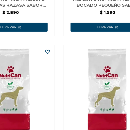
AS RAZASA SABOR
BOCADO PEQUEÑO SA
RDERO 20 KG
CORDERO 7 KG
$
2.890
$
1.590