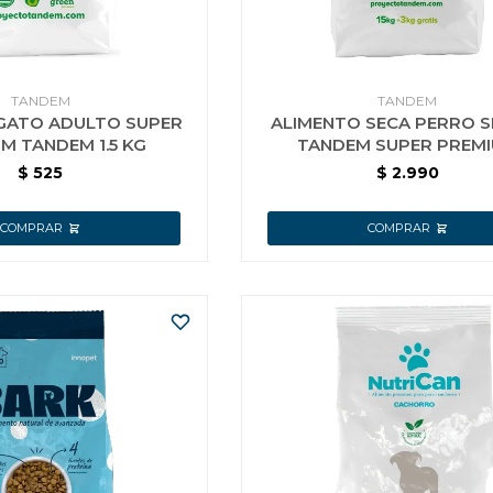
TANDEM
TANDEM
GATO ADULTO SUPER
ALIMENTO SECA PERRO S
M TANDEM 1.5 KG
TANDEM SUPER PREM
ARTICULACIONES 18 
$
525
$
2.990