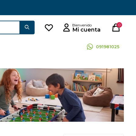
0
091981025