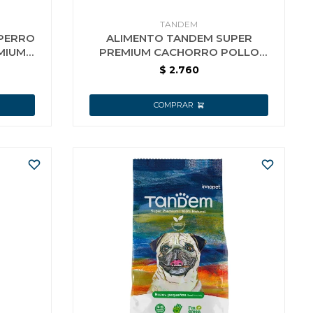
TANDEM
 PERRO
ALIMENTO TANDEM SUPER
MIUM
PREMIUM CACHORRO POLLO
BOLSA 18 KG
$
2.760