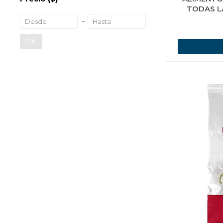
TODAS L
CO
OK