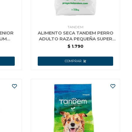
TANDEM
ENIOR
ALIMENTO SECA TANDEM PERRO
IUM
ADULTO RAZA PEQUEÑA SUPER
KG
PREMIUM 7.5 KG
$
1.790