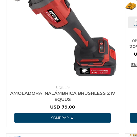
L
A
20
4A
C
EN
EQUUS
AMOLADORA INALÁMBRICA BRUSHLESS 21V
EQUUS
USD
79,00