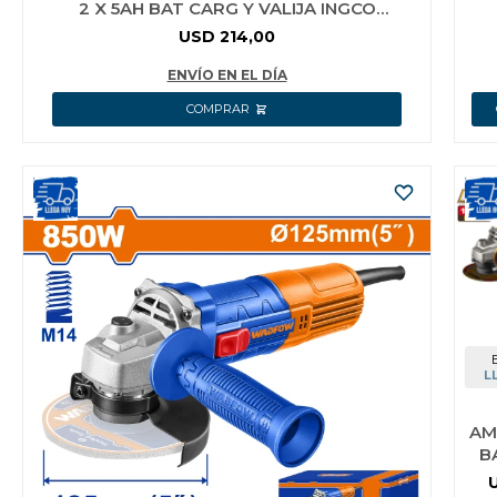
2 X 5AH BAT CARG Y VALIJA INGCO
CAGLI2211
USD
214,00
ENVÍO EN EL DÍA
L
AM
B
P