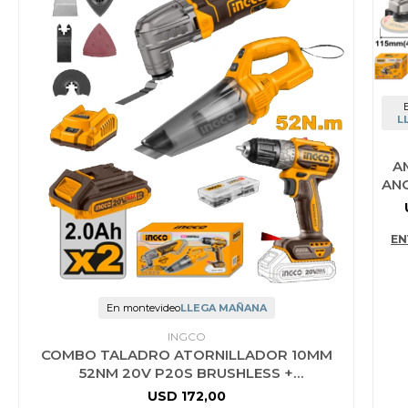
L
A
AN
A B
20
+
EN
BAT
En montevideo
LLEGA MAÑANA
INGCO
COMBO TALADRO ATORNILLADOR 10MM
52NM 20V P20S BRUSHLESS +
HERRAMIENTA MULTIFUNCI
USD
172,00