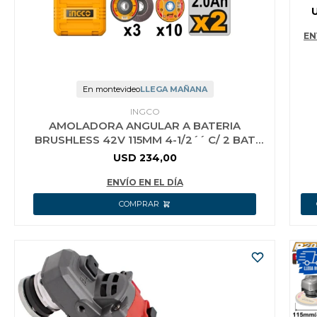
BA
BA
+
EN
En montevideo
LLEGA MAÑANA
INGCO
AMOLADORA ANGULAR A BATERIA
BRUSHLESS 42V 115MM 4-1/2´´ C/ 2 BAT
2.0AH + CARG
USD
234,00
ENVÍO EN EL DÍA