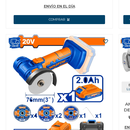
ENVÍO EN EL DÍA
L
A
DE
EN