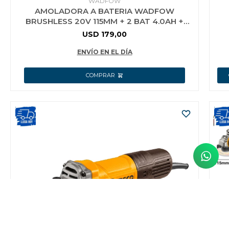
WADFOW
AMOLADORA A BATERIA WADFOW
BRUSHLESS 20V 115MM + 2 BAT 4.0AH +
CARGADOR
USD
179,00
ENVÍO EN EL DÍA
L
A