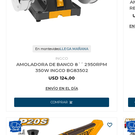
A
R
1
EN
En montevideo
LLEGA MAÑANA
INGCO
AMOLADORA DE BANCO 8´´ 2950RPM
350W INGCO BG83502
USD
124,00
ENVÍO EN EL DÍA