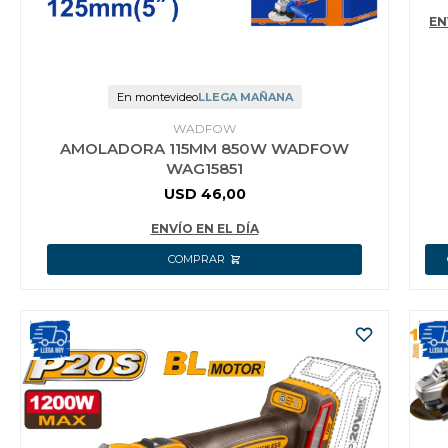
B
EN
IN
DE
En montevideo
LLEGA MAÑANA
WADFOW
AMOLADORA 115MM 850W WADFOW
WAG15851
USD
46,00
ENVÍO EN EL DÍA