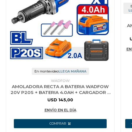
L
A
B
PUN
EN
C
En montevideo
LLEGA MAÑANA
WADFOW
AMOLADORA RECTA A BATERIA WADFOW
20V P20S + BATERIA 4.0AH + CARGADOR +
ACCES
USD
145,00
ENVÍO EN EL DÍA