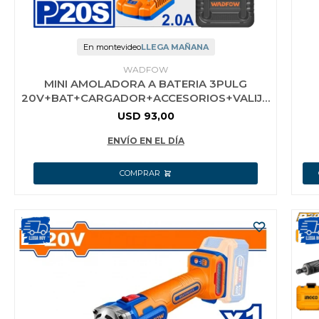
En montevideo
LLEGA MAÑANA
WADFOW
MINI AMOLADORA A BATERIA 3PULG
20V+BAT+CARGADOR+ACCESORIOS+VALIJA
WADFOW
USD
93,00
ENVÍO EN EL DÍA