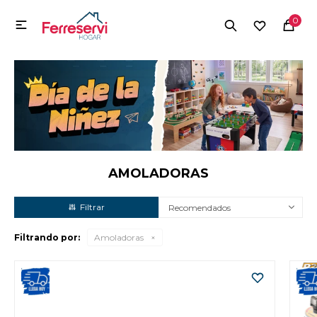
MI CUENTA
0

Menú
Herramientas y Construcción
Electrodomésticos
Herramientas y Construcción
Electrodomésticos
AMOLADORAS
Recomendados
Tecnología
Filtrando por:
Amoladoras
Deportes
Camping