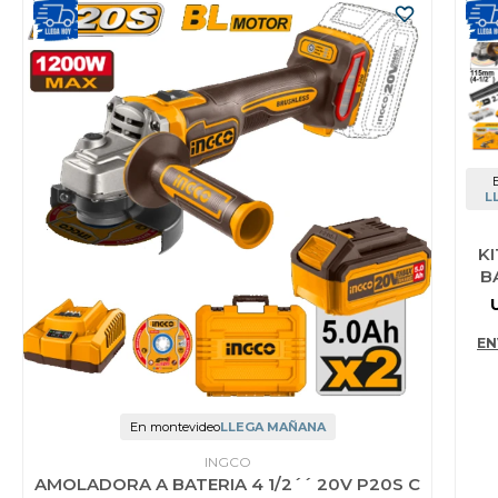
L
K
B
S
A
EN
En montevideo
LLEGA MAÑANA
INGCO
AMOLADORA A BATERIA 4 1/2´´ 20V P20S C