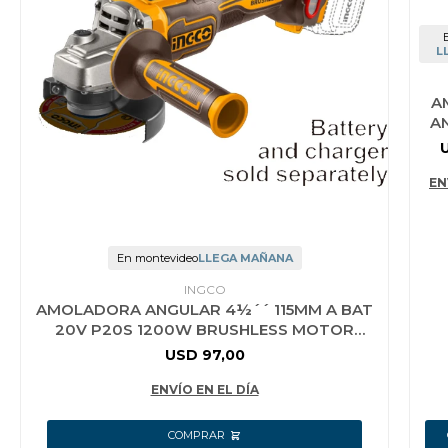
L
A
A
1
EN
En montevideo
LLEGA MAÑANA
INGCO
AMOLADORA ANGULAR 4½´´ 115MM A BAT
20V P20S 1200W BRUSHLESS MOTOR
INGCO
USD
97,00
ENVÍO EN EL DÍA