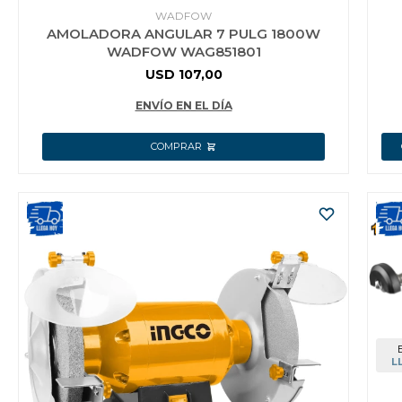
WADFOW
AMOLADORA ANGULAR 7 PULG 1800W
WADFOW WAG851801
USD
107,00
ENVÍO EN EL DÍA
L