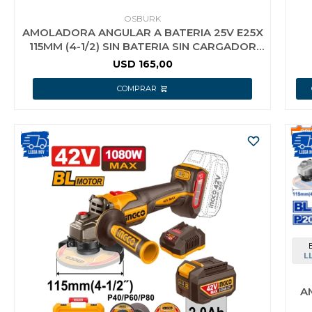
OSBURK
AMOLADORA ANGULAR A BATERIA 25V E25X
115MM (4-1/2) SIN BATERIA SIN CARGADOR
USO
USD
165,00
L
A