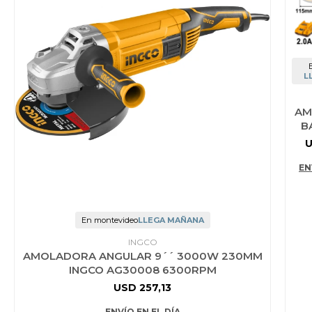
Jardín y Aire Libre
L
Mascotas
AM
B
P
Bazar
B
EN
IN
Juguetes y artículos para bebé
DE
En montevideo
LLEGA MAÑANA
Gastronomía
INGCO
AMOLADORA ANGULAR 9´´ 3000W 230MM
INGCO AG30008 6300RPM
USD
257,13
Ferretería
ENVÍO EN EL DÍA