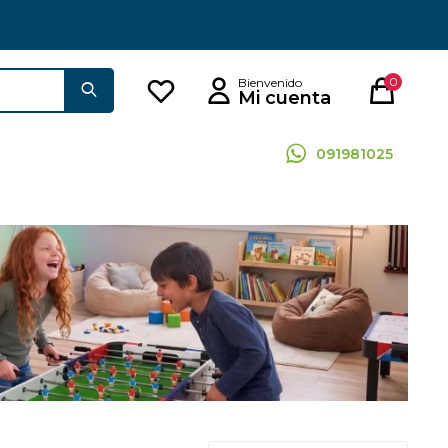
0
091981025