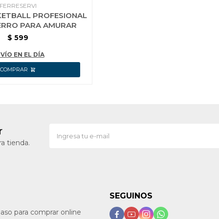
FERRESERVI
KETBALL PROFESIONAL
IERRO PARA AMURAR
$
599
VÍO EN EL DÍA
r
a tienda.
SEGUINOS
paso para comprar online



