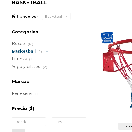
BASKETBALL
Filtrando por:
Basketball
Categorías
Boxeo
(12)
Basketball
(1)
Fitness
(6)
Yoga y pilates
(2)
Marcas
Ferreservi
(1)
Precio
($)
En mon