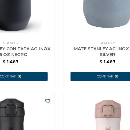
STANLEY
STANLEY
EY CON TAPA AC. INOX
MATE STANLEY AC. INOX
5 OZ NEGRO
SILVER
$
1.487
$
1.487