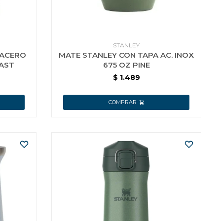
STANLEY
 ACERO
MATE STANLEY CON TAPA AC. INOX
OAST
675 OZ PINE
$
1.489