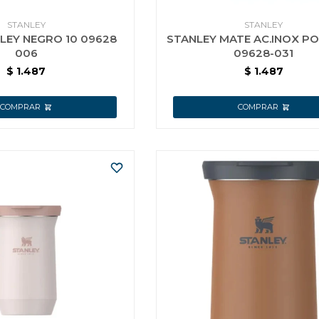
STANLEY
STANLEY
LEY NEGRO 10 09628
STANLEY MATE AC.INOX PO
006
09628-031
$
1.487
$
1.487