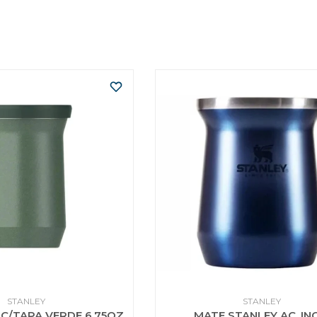
STANLEY
STANLEY
C/TAPA VERDE 6.75OZ
MATE STANLEY AC. IN