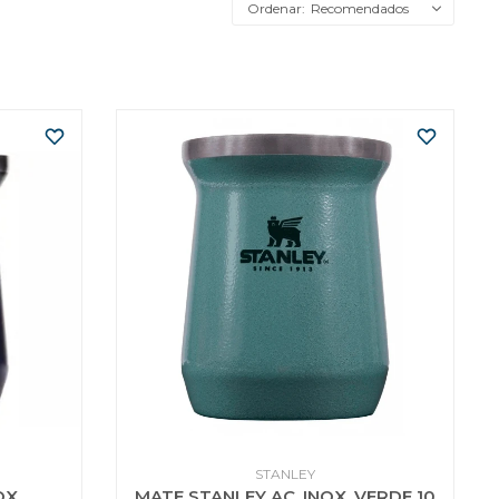
Recomendados
STANLEY
OX.
MATE STANLEY AC. INOX. VERDE 10