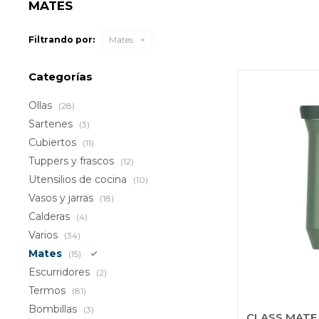
MATES
Filtrando por:
Mates
Categorías
Ollas
(28)
Sartenes
(3)
Cubiertos
(11)
Tuppers y frascos
(12)
Utensilios de cocina
(10)
Vasos y jarras
(18)
Calderas
(4)
Varios
(34)
Mates
(15)
Escurridores
(2)
Termos
(81)
Bombillas
(3)
CLASS MATE 