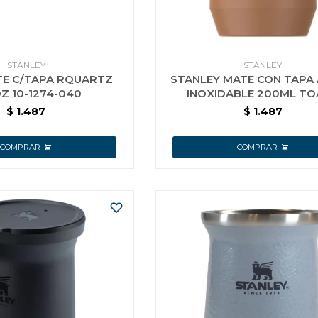
STANLEY
STANLEY
TE C/TAPA RQUARTZ
STANLEY MATE CON TAPA
OZ 10-1274-040
INOXIDABLE 200ML T
$
1.487
$
1.487