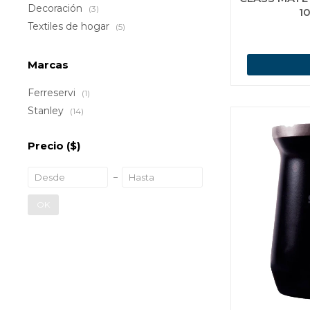
Decoración
(3)
1
Textiles de hogar
(5)
Marcas
Ferreservi
(1)
Stanley
(14)
Precio
($)
OK