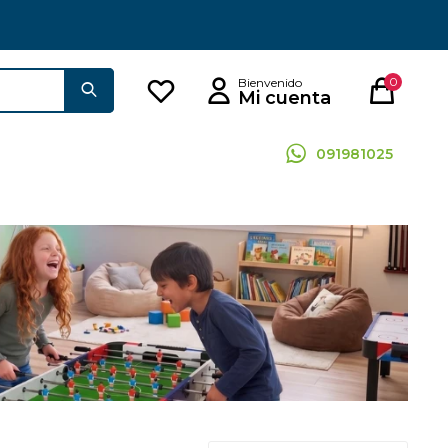
0
091981025