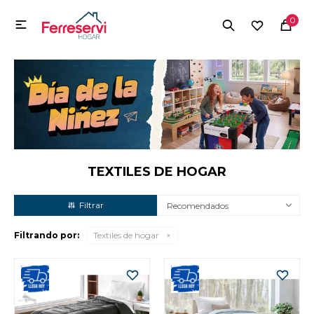
MI CUENTA
0

Menú
Herramientas y Construcción
Electrodomésticos
Herramientas y Construcción
Electrodomésticos
TEXTILES DE HOGAR
Recomendados
Tecnología
Filtrando por:
Textiles de hogar
Deportes
Camping