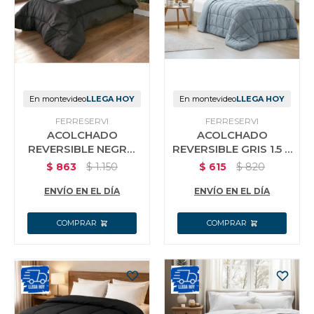
Jardín y Aire Libre
Mascotas
En montevideo
LLEGA HOY
En montevideo
LLEGA HOY
FERRESERVI
FERRESERVI
ACOLCHADO
ACOLCHADO
Bazar
REVERSIBLE NEGRO
REVERSIBLE GRIS 1.5 X
1.5 X 2 MT 1 PLAZA
2 MT 1 PLAZA
$
863
$
1.150
$
615
$
820
ENVÍO EN EL DÍA
ENVÍO EN EL DÍA
Juguetes y artículos para bebé
Gastronomía
Ferretería