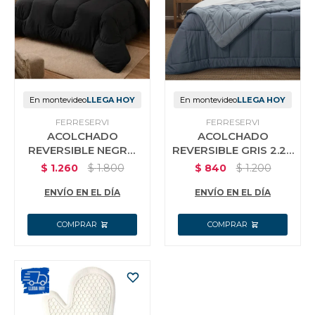
Vestimenta y calzado
En montevideo
LLEGA HOY
En montevideo
LLEGA HOY
FERRESERVI
FERRESERVI
ACOLCHADO
ACOLCHADO
REVERSIBLE NEGRO
REVERSIBLE GRIS 2.20
2.20 X 2.40 MT 2
X 2.40 MT 2 PLAZAS
$
1.260
$
1.800
$
840
$
1.200
PLAZAS
ENVÍO EN EL DÍA
ENVÍO EN EL DÍA