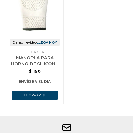
En montevideo
LLEGA HOY
DECAKILA
MANOPLA PARA
HORNO DE SILICONA
DECAKILA
$
190
KMTT056W
ENVÍO EN EL DÍA