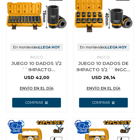
En montevideo
LLEGA HOY
En montevideo
LLEGA HOY
INGCO
INGCO
JUEGO 10 DADOS 1/2
JUEGO 10 DADOS DE
´´ IMPACTO
IMPACTO 1/2´´ INGCO
PROFUNDOS INGCO
HKISSD12101
USD
42,00
USD
26,14
HKISSD12102L
ENVÍO EN EL DÍA
ENVÍO EN EL DÍA