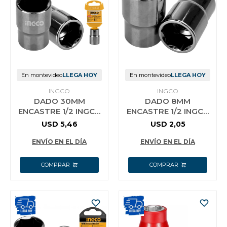
En montevideo
LLEGA HOY
En montevideo
LLEGA HOY
INGCO
INGCO
DADO 30MM
DADO 8MM
ENCASTRE 1/2 INGCO
ENCASTRE 1/2 INGCO
HHAST12301
HHAST12081
USD
5,46
USD
2,05
ENVÍO EN EL DÍA
ENVÍO EN EL DÍA