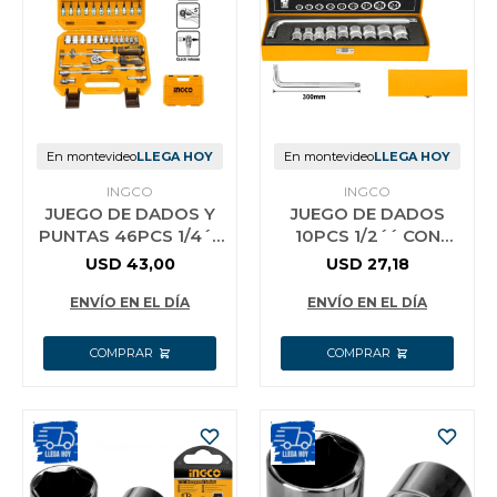
Jardín y Aire Libre
Mascotas
En montevideo
LLEGA HOY
En montevideo
LLEGA HOY
INGCO
INGCO
JUEGO DE DADOS Y
JUEGO DE DADOS
Bazar
PUNTAS 46PCS 1/4´´
10PCS 1/2´´ CON
- HKTS14462
MANGO DE FUERZA -
USD
43,00
USD
27,18
HKTS12101
ENVÍO EN EL DÍA
ENVÍO EN EL DÍA
Juguetes y artículos para bebé
Gastronomía
Ferretería