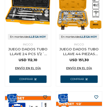
En montevideo
LLEGA HOY
En montevideo
LLEGA HOY
INGCO
INGCO
JUEGO DADOS TUBO
JUEGO DADOS TUBO
LLAVE 24 PCS 1/2´´
LLAVE 44 PIEZAS
CRIQUE + VALIJA
CRIQUE 1/2 Y 1/4
USD
112,10
USD
151,30
METALICA INGCO
METR. Y PULG INGCO
HKTS0243
HKTS42441
ENVÍO EN EL DÍA
ENVÍO EN EL DÍA