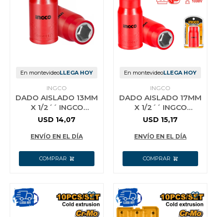
En montevideo
LLEGA HOY
En montevideo
LLEGA HOY
INGCO
INGCO
DADO AISLADO 13MM
DADO AISLADO 17MM
X 1/2´´ INGCO
X 1/2´´ INGCO
HIHAST12131
HIHAST12171
USD
14,07
USD
15,17
ENVÍO EN EL DÍA
ENVÍO EN EL DÍA