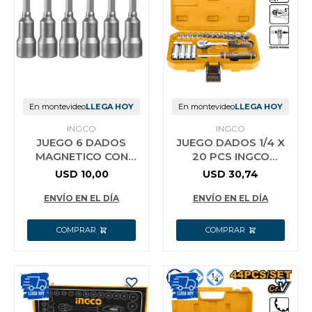
En montevideo
LLEGA HOY
En montevideo
LLEGA HOY
INGCO
INGCO
JUEGO 6 DADOS
JUEGO DADOS 1/4 X
MAGNETICO CON
20 PCS INGCO
ENCASTRE 1/4 PARA
HKTS14201
USD
10,00
USD
30,74
TALADRO INGCO
AMN65061
ENVÍO EN EL DÍA
ENVÍO EN EL DÍA