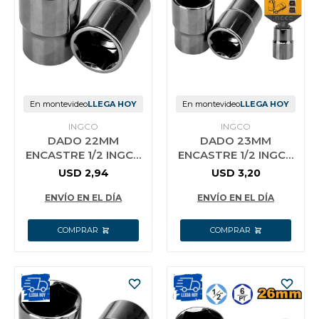
En montevideo
LLEGA HOY
En montevideo
LLEGA HOY
INGCO
INGCO
DADO 22MM
DADO 23MM
ENCASTRE 1/2 INGCO
ENCASTRE 1/2 INGCO
HHAST12221
HHAST12231
USD
2,94
USD
3,20
ENVÍO EN EL DÍA
ENVÍO EN EL DÍA