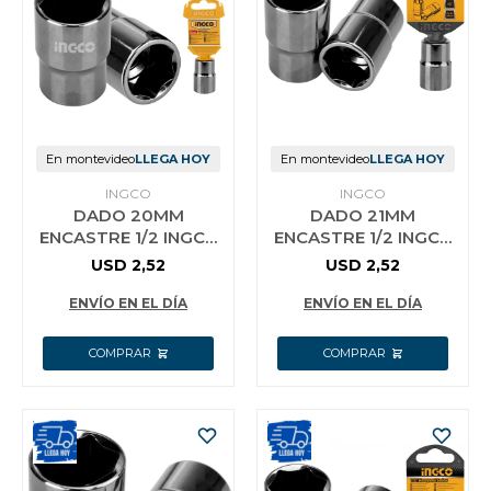
En montevideo
LLEGA HOY
En montevideo
LLEGA HOY
INGCO
INGCO
DADO 20MM
DADO 21MM
ENCASTRE 1/2 INGCO
ENCASTRE 1/2 INGCO
HHAST12201
HHAST12211
USD
2,52
USD
2,52
ENVÍO EN EL DÍA
ENVÍO EN EL DÍA