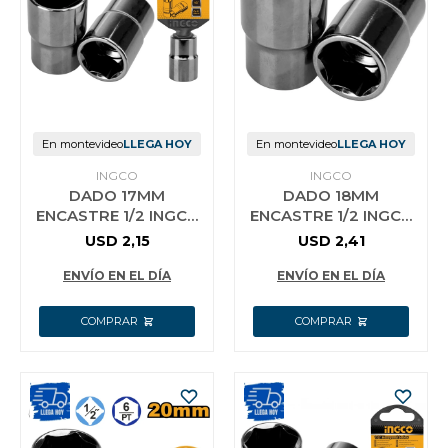
En montevideo
LLEGA HOY
En montevideo
LLEGA HOY
INGCO
INGCO
DADO 17MM
DADO 18MM
ENCASTRE 1/2 INGCO
ENCASTRE 1/2 INGCO
HHAST12171
HHAST12181
USD
2,15
USD
2,41
ENVÍO EN EL DÍA
ENVÍO EN EL DÍA