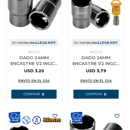
En montevideo
LLEGA HOY
En montevideo
LLEGA HOY
INGCO
INGCO
DADO 24MM
DADO 26MM
ENCASTRE 1/2 INGCO
ENCASTRE 1/2 INGCO
HHAST12241
HHAST12261
USD
3,20
USD
3,79
ENVÍO EN EL DÍA
ENVÍO EN EL DÍA