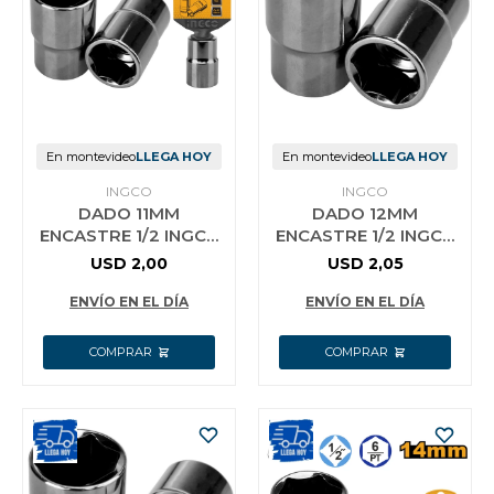
Vestimenta y calzado
En montevideo
LLEGA HOY
En montevideo
LLEGA HOY
INGCO
INGCO
DADO 11MM
DADO 12MM
ENCASTRE 1/2 INGCO
ENCASTRE 1/2 INGCO
HHAST12111
HHAST12121
USD
2,00
USD
2,05
ENVÍO EN EL DÍA
ENVÍO EN EL DÍA