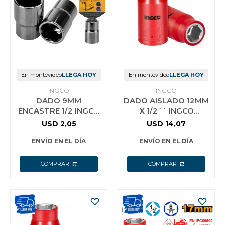
En montevideo
LLEGA HOY
En montevideo
LLEGA HOY
INGCO
INGCO
DADO 9MM
DADO AISLADO 12MM
ENCASTRE 1/2 INGCO
X 1/2´´ INGCO
HHAST12091
HIHAST12121
USD
2,05
USD
14,07
ENVÍO EN EL DÍA
ENVÍO EN EL DÍA