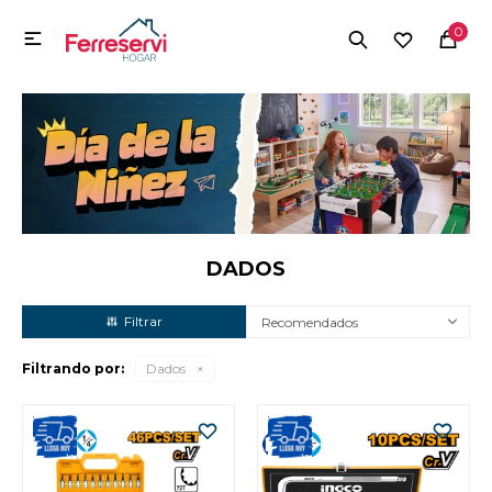
MI CUENTA
0

Menú
Herramientas y Construcción
Electrodomésticos
Herramientas y Construcción
Electrodomésticos
DADOS
Recomendados
Tecnología
Filtrando por:
Dados
Deportes
Camping