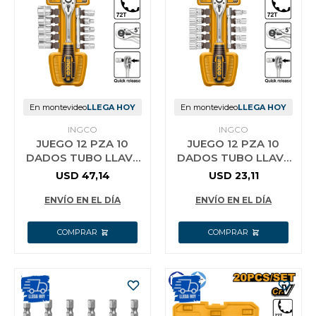
En montevideo
LLEGA HOY
En montevideo
LLEGA HOY
INGCO
INGCO
JUEGO 12 PZA 10
JUEGO 12 PZA 10
DADOS TUBO LLAVE
DADOS TUBO LLAVE
CRIQUE 1/2´´
CRIQUE 1/4´´ INGCO
USD
47,14
USD
23,11
HKTS12122
HKTS14122
ENVÍO EN EL DÍA
ENVÍO EN EL DÍA