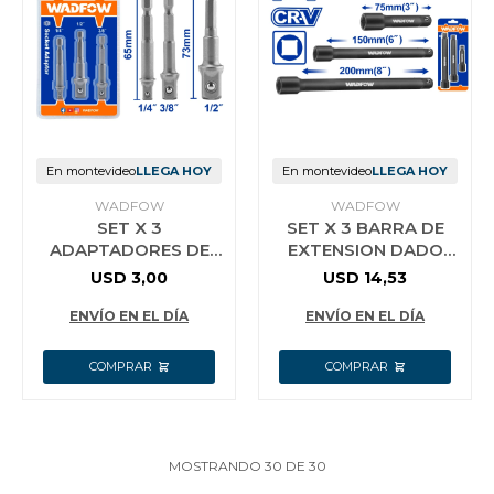
En montevideo
LLEGA HOY
En montevideo
LLEGA HOY
WADFOW
WADFOW
SET X 3
SET X 3 BARRA DE
ADAPTADORES DE
EXTENSION DADO
DADO WADFOW
IMPACTO 1/2´´
USD
3,00
USD
14,53
WADFOW WMS7403
ENVÍO EN EL DÍA
ENVÍO EN EL DÍA
MOSTRANDO
30
DE
30