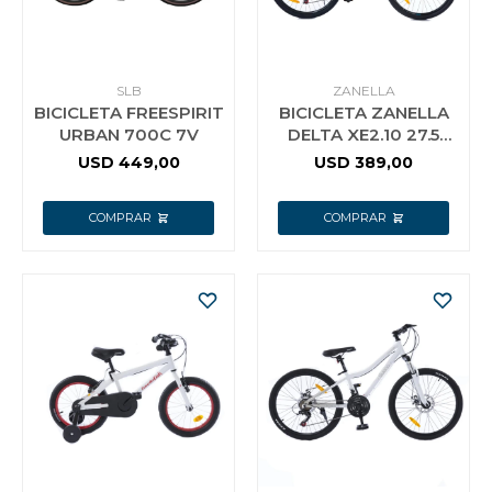
SLB
ZANELLA
BICICLETA FREESPIRIT
BICICLETA ZANELLA
URBAN 700C 7V
DELTA XE2.10 27.5
GRIS CON TURQUESA
USD
449,00
USD
389,00