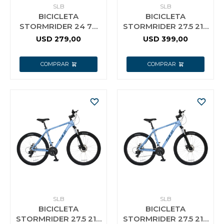
SLB
SLB
BICICLETA
BICICLETA
STORMRIDER 24 7V
STORMRIDER 27.5 21V
SLB ROJO
S SLB
USD
279,00
USD
399,00
SLB
SLB
BICICLETA
BICICLETA
STORMRIDER 27.5 21V
STORMRIDER 27.5 21V