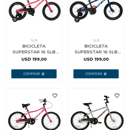
Jardín y Aire Libre
Mascotas
SLB
SLB
BICICLETA
BICICLETA
SUPERSTAR 16 SLB
SUPERSTAR 16 SLB
ROSADA
AZUL
USD
199,00
USD
199,00
Bazar
Juguetes y artículos para bebé
Gastronomía
Ferretería