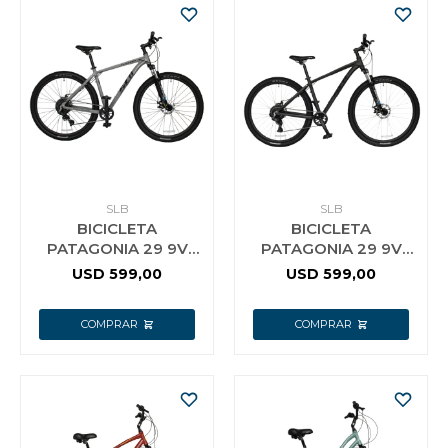
SLB
SLB
BICICLETA
BICICLETA
PATAGONIA 29 9V
PATAGONIA 29 9V
SLB GRIS
SLB NEGRA
USD
599,00
USD
599,00