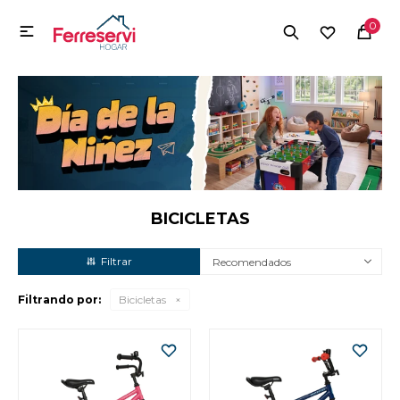
MI CUENTA
0

Menú
Herramientas y Construcción
Electrodomésticos
Herramientas y Construcción
Electrodomésticos
BICICLETAS
Recomendados
Tecnología
Filtrando por:
Bicicletas
Deportes
Camping