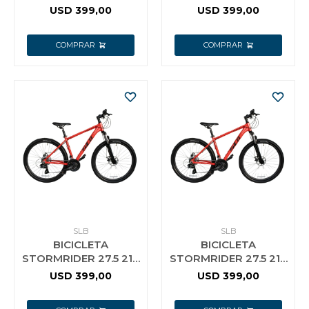
M SLB CELESTE
L SLB CELESTE
USD
399,00
USD
399,00
SLB
SLB
BICICLETA
BICICLETA
STORMRIDER 27.5 21V
STORMRIDER 27.5 21V
S SLB ROJA
L SLB ROJA
USD
399,00
USD
399,00