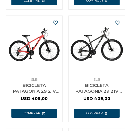
SLB
SLB
BICICLETA
BICICLETA
PATAGONIA 29 21V
PATAGONIA 29 21V
SLB ROJA
SLB NEGRA
USD
409,00
USD
409,00