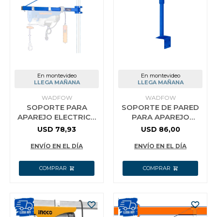
Vestimenta y calzado
En montevideo
En montevideo
LLEGA MAÑANA
LLEGA MAÑANA
WADFOW
WADFOW
SOPORTE PARA
SOPORTE DE PARED
APAREJO ELECTRICO
PARA APAREJO
WF_WETS1A01
ELECTRICO 1000KG
USD
78,93
USD
86,00
CANTIDAD DE
WADFOW WETS1A03
CUERDAS 1 COLOR
ENVÍO EN EL DÍA
ENVÍO EN EL DÍA
AZUL