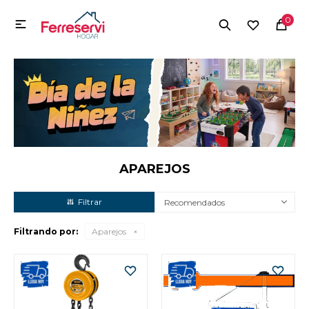
MI CUENTA
0

Menú
Herramientas y Construcción
Electrodomésticos
Herramientas y Construcción
Electrodomésticos
APAREJOS
Recomendados
Tecnología
Filtrando por:
Aparejos
Deportes
Camping