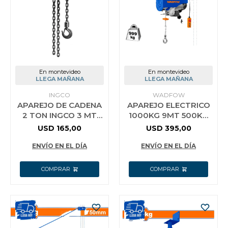
Jardín y Aire Libre
Mascotas
En montevideo
En montevideo
LLEGA MAÑANA
LLEGA MAÑANA
INGCO
WADFOW
APAREJO DE CADENA
APAREJO ELECTRICO
Bazar
2 TON INGCO 3 MT
1000KG 9MT 500KG
HCBK0102
18MT 1600W
USD
165,00
USD
395,00
WADFOW WETH1A02
Juguetes y artículos para bebé
ENVÍO EN EL DÍA
ENVÍO EN EL DÍA
Gastronomía
Ferretería