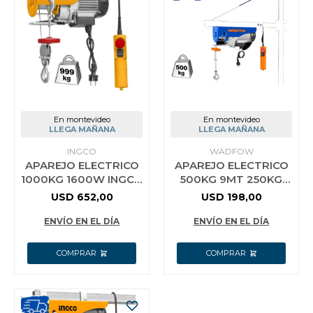
En montevideo
En montevideo
LLEGA MAÑANA
LLEGA MAÑANA
INGCO
WADFOW
APAREJO ELECTRICO
APAREJO ELECTRICO
1000KG 1600W INGCO
500KG 9MT 250KG
EH10001
18MT WADFOW
USD
652,00
USD
198,00
ENVÍO EN EL DÍA
ENVÍO EN EL DÍA