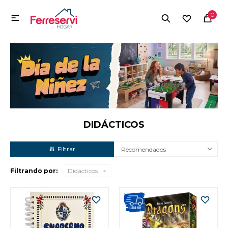
MI CUENTA
0

Menú
Herramientas y Construcción
Electrodomésticos
Herramientas y Construcción
Electrodomésticos
DIDÁCTICOS
Recomendados
Tecnología
Filtrando por:
Didácticos
Deportes
Camping