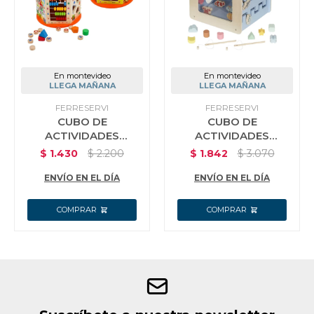
En montevideo
En montevideo
LLEGA MAÑANA
LLEGA MAÑANA
FERRESERVI
FERRESERVI
CUBO DE
CUBO DE
ACTIVIDADES
ACTIVIDADES
INFANTIL 25 X 25 X
INFANTIL 30 X 29.5 X
$
1.430
$
2.200
$
1.842
$
3.070
36CM
48CM
ENVÍO EN EL DÍA
ENVÍO EN EL DÍA