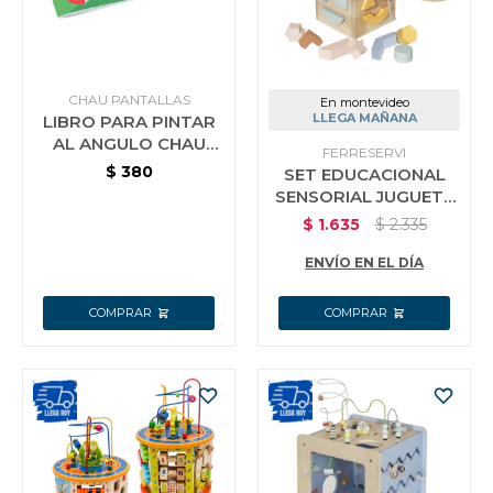
CHAU PANTALLAS
En montevideo
LLEGA MAÑANA
LIBRO PARA PINTAR
AL ANGULO CHAU
FERRESERVI
PANTALLA
$
380
SET EDUCACIONAL
SENSORIAL JUGUETE
CUBO + TORRE +
$
1.635
$
2.335
MARTILLO
ENVÍO EN EL DÍA