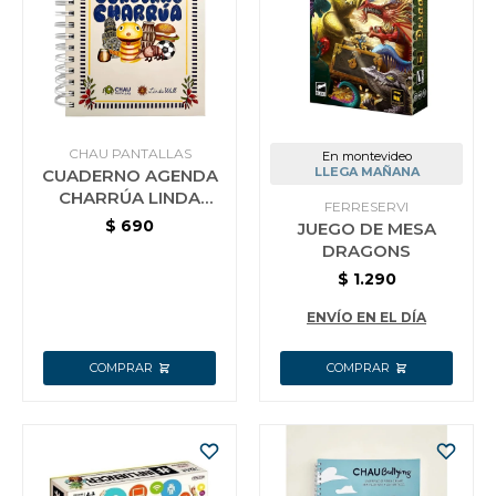
Jardín y Aire Libre
Mascotas
CHAU PANTALLAS
En montevideo
LLEGA MAÑANA
CUADERNO AGENDA
CHARRÚA LINDA
FERRESERVI
WALL CHAU
$
690
JUEGO DE MESA
Bazar
PANTALLAS BLANCO
DRAGONS
$
1.290
Juguetes y artículos para bebé
ENVÍO EN EL DÍA
Gastronomía
Ferretería