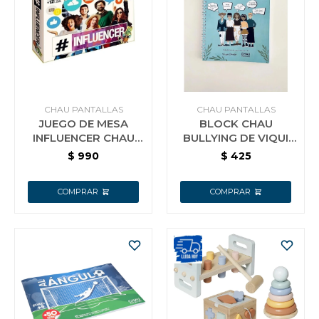
Vestimenta y calzado
CHAU PANTALLAS
CHAU PANTALLAS
JUEGO DE MESA
BLOCK CHAU
INFLUENCER CHAU
BULLYING DE VIQUI
PANTALLAS
DURAN. SERIE CHAU
$
990
$
425
BULLYING EDITORIAL
CHAU PANTALLA