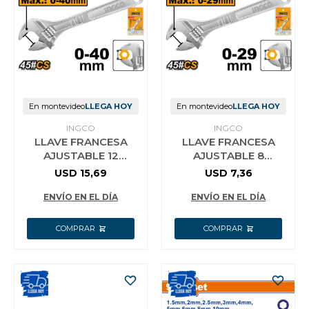
En montevideo
LLEGA HOY
En montevideo
LLEGA HOY
INGCO
INGCO
LLAVE FRANCESA
LLAVE FRANCESA
AJUSTABLE 12
AJUSTABLE 8
´´(30CM) INGCO
´´(20CM) INGCO
USD
15,69
USD
7,36
HADW131122 ABRE 0
HADW131082 ABRE
A 35MM
24MM
ENVÍO EN EL DÍA
ENVÍO EN EL DÍA