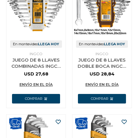
En montevideo
LLEGA HOY
En montevideo
LLEGA HOY
INGCO
INGCO
JUEGO DE 8 LLAVES
JUEGO DE 8 LLAVES
COMBINADAS INGCO
DOBLE BOCA INGCO
6-19MM HKSPA1088
6-22MM HKSPA2088
USD
27,68
USD
28,84
ENVÍO EN EL DÍA
ENVÍO EN EL DÍA