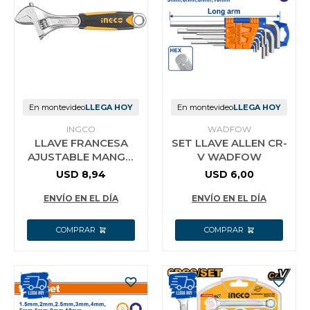
En montevideo
LLEGA HOY
En montevideo
LLEGA HOY
INGCO
WADFOW
LLAVE FRANCESA
SET LLAVE ALLEN CR-
AJUSTABLE MANGO
V WADFOW
GOMA 6´´ INGCO
USD
8,94
USD
6,00
HADW131068 ABRE
24MM
ENVÍO EN EL DÍA
ENVÍO EN EL DÍA