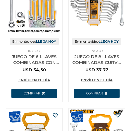
Vestimenta y calzado
En montevideo
LLEGA HOY
En montevideo
LLEGA HOY
INGCO
INGCO
JUEGO DE 6 LLAVES
JUEGO DE 8 LLAVES
COMBINADAS CON
COMBINADAS CURVO
CRIQUET INGCO
INGCO 6-22MM
USD
34,50
USD
37,37
HKSPAR1062
HKSPA3088
ENVÍO EN EL DÍA
ENVÍO EN EL DÍA