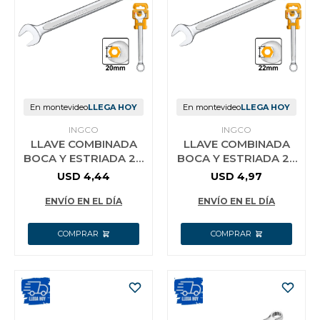
En montevideo
LLEGA HOY
En montevideo
LLEGA HOY
INGCO
INGCO
LLAVE COMBINADA
LLAVE COMBINADA
BOCA Y ESTRIADA 20
BOCA Y ESTRIADA 22
MM CR-V INGCO
MM CR-V INGCO
USD
4,44
USD
4,97
HCSPA201
HCSPA221
ENVÍO EN EL DÍA
ENVÍO EN EL DÍA