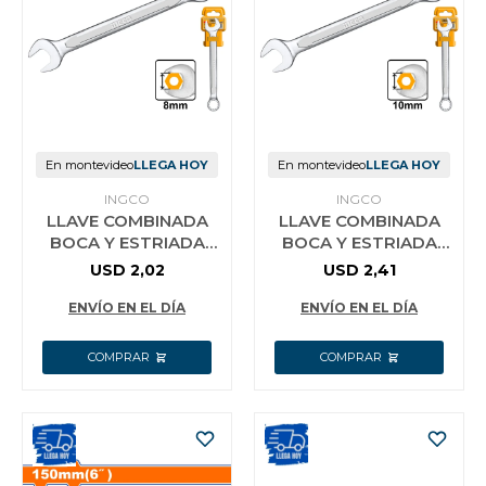
En montevideo
LLEGA HOY
En montevideo
LLEGA HOY
INGCO
INGCO
LLAVE COMBINADA
LLAVE COMBINADA
BOCA Y ESTRIADA
BOCA Y ESTRIADA
8MM CR-V INGCO
CR-V 10 MM INGCO
USD
2,02
USD
2,41
HCSPA081
HCSPA101
ENVÍO EN EL DÍA
ENVÍO EN EL DÍA