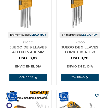
En montevideo
LLEGA HOY
En montevideo
LLEGA HOY
INGCO
INGCO
JUEGO DE 9 LLAVES
JUEGO DE 9 LLAVES
ALLEN 1.5 A 10MM
TORX T10 A T50
INGCO HHK11091
INGCO HHK13091
USD
10,02
USD
11,28
ENVÍO EN EL DÍA
ENVÍO EN EL DÍA