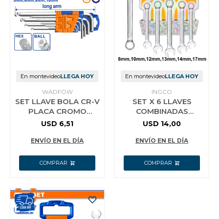
En montevideo
LLEGA HOY
En montevideo
LLEGA HOY
WADFOW
INGCO
SET LLAVE BOLA CR-V
SET X 6 LLAVES
PLACA CROMO
COMBINADAS
WADFOW ALLEN
HKSPA1068 INGCO
USD
6,51
USD
14,00
ENVÍO EN EL DÍA
ENVÍO EN EL DÍA