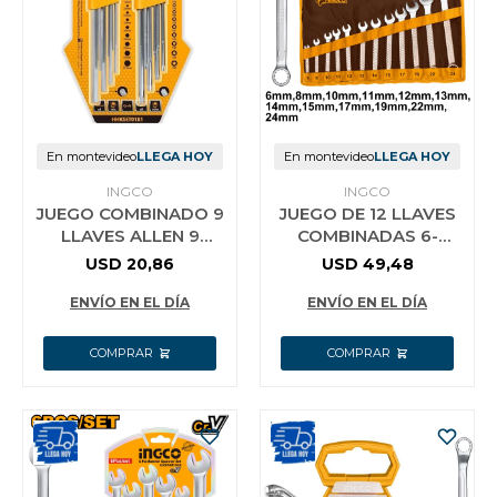
Jardín y Aire Libre
Mascotas
En montevideo
LLEGA HOY
En montevideo
LLEGA HOY
INGCO
INGCO
JUEGO COMBINADO 9
JUEGO DE 12 LLAVES
Bazar
LLAVES ALLEN 9
COMBINADAS 6-
LLAVES TORX INGCO
24MM HKSPA1142
USD
20,86
USD
49,48
HHKSET0181
INGCO
ENVÍO EN EL DÍA
ENVÍO EN EL DÍA
Juguetes y artículos para bebé
Gastronomía
Ferretería