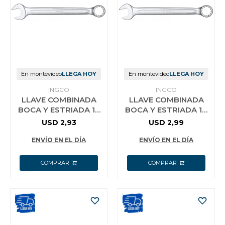
En montevideo
LLEGA HOY
En montevideo
LLEGA HOY
INGCO
INGCO
LLAVE COMBINADA
LLAVE COMBINADA
BOCA Y ESTRIADA 13
BOCA Y ESTRIADA 14
MM CR-V INGCO
MM CR-V INGCO
USD
2,93
USD
2,99
HCSPA131
HCSPA141
ENVÍO EN EL DÍA
ENVÍO EN EL DÍA