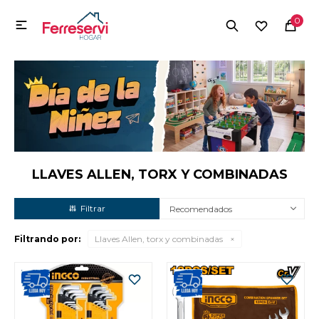
MI CUENTA
0

Menú
Herramientas y Construcción
Electrodomésticos
Herramientas y Construcción
Electrodomésticos
LLAVES ALLEN, TORX Y COMBINADAS
Recomendados
Tecnología
Filtrando por:
Llaves Allen, torx y combinadas
Deportes
Camping