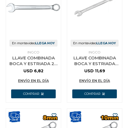
En montevideo
LLEGA HOY
En montevideo
LLEGA HOY
INGCO
INGCO
LLAVE COMBINADA
LLAVE COMBINADA
BOCA Y ESTRIADA 24
BOCA Y ESTRIADA
MM CR-V INGCO
30MM CR-V INGCO
USD
6,82
USD
11,69
HCSPA241
HCSPA301
ENVÍO EN EL DÍA
ENVÍO EN EL DÍA