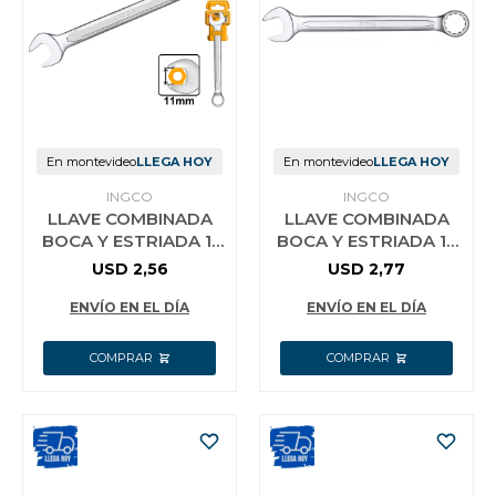
En montevideo
LLEGA HOY
En montevideo
LLEGA HOY
INGCO
INGCO
LLAVE COMBINADA
LLAVE COMBINADA
BOCA Y ESTRIADA 11
BOCA Y ESTRIADA 12
MM CR-V INGCO
MM CR-V INGCO
USD
2,56
USD
2,77
HCSPA111
HCSPA121
ENVÍO EN EL DÍA
ENVÍO EN EL DÍA