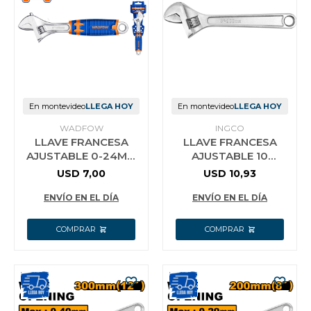
En montevideo
LLEGA HOY
En montevideo
LLEGA HOY
WADFOW
INGCO
LLAVE FRANCESA
LLAVE FRANCESA
AJUSTABLE 0-24MM
AJUSTABLE 10
WADFOW
´´(25CM) INGCO
USD
7,00
USD
10,93
HADW131102 ABRE
30MM
ENVÍO EN EL DÍA
ENVÍO EN EL DÍA