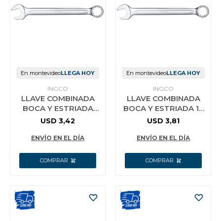
En montevideo
LLEGA HOY
En montevideo
LLEGA HOY
INGCO
INGCO
LLAVE COMBINADA
LLAVE COMBINADA
BOCA Y ESTRIADA
BOCA Y ESTRIADA 17
15MM CR-V INGCO
MM CR-V INGCO
USD
3,42
USD
3,81
HCSPA151
HCSPA171
ENVÍO EN EL DÍA
ENVÍO EN EL DÍA