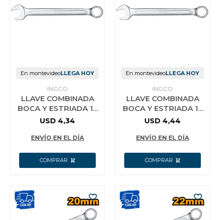
En montevideo
LLEGA HOY
En montevideo
LLEGA HOY
INGCO
INGCO
LLAVE COMBINADA
LLAVE COMBINADA
BOCA Y ESTRIADA 18
BOCA Y ESTRIADA 19
MM CR-V INGCO
MM CR-V INGCO
USD
4,34
USD
4,44
HCSPA181
HCSPA191
ENVÍO EN EL DÍA
ENVÍO EN EL DÍA