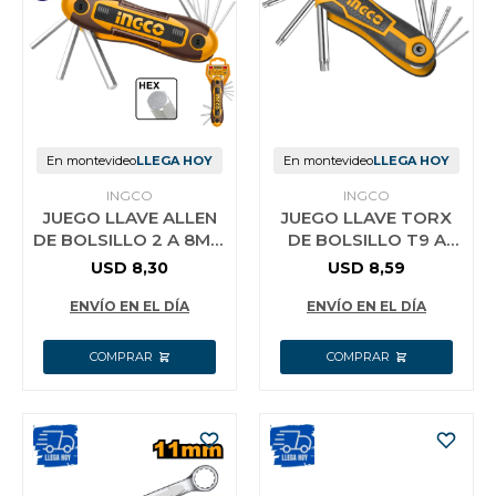
En montevideo
LLEGA HOY
En montevideo
LLEGA HOY
INGCO
INGCO
JUEGO LLAVE ALLEN
JUEGO LLAVE TORX
DE BOLSILLO 2 A 8MM
DE BOLSILLO T9 A
HHK14081
T40 HHK14083
USD
8,30
USD
8,59
ENVÍO EN EL DÍA
ENVÍO EN EL DÍA