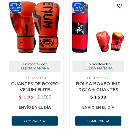
En montevideo
En montevideo
LLEGA MAÑANA
LLEGA MAÑANA
FERRESERVI
FERRESERVI
GUANTES DE BOXEO
BOLSA BOXEO 1MT
VENUM ELITE
ROJA + GUANTES
PROFESIONALES 14
$
1.175
$
1.567
$
1.690
OZ
ENVÍO EN EL DÍA
ENVÍO EN EL DÍA