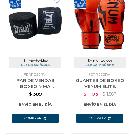
En montevideo
En montevideo
LLEGA MAÑANA
LLEGA MAÑANA
FERRESERVI
FERRESERVI
PAR DE VENDAS
GUANTES DE BOXEO
BOXEO MMA
VENUM ELITE
EVERLAST 5MT X 5CM
PROFESIONAL 12OZ
$
389
$
1.175
$
1.567
COLOR NEGRO
ENVÍO EN EL DÍA
ENVÍO EN EL DÍA