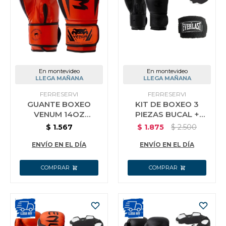
Jardín y Aire Libre
Mascotas
En montevideo
En montevideo
LLEGA MAÑANA
LLEGA MAÑANA
FERRESERVI
FERRESERVI
GUANTE BOXEO
KIT DE BOXEO 3
Bazar
VENUM 14OZ
PIEZAS BUCAL +
NARANJA
VENDA + GUANTES 12
$
1.567
$
1.875
$
2.500
OZ NEGRO
Juguetes y artículos para bebé
ENVÍO EN EL DÍA
ENVÍO EN EL DÍA
Gastronomía
Ferretería