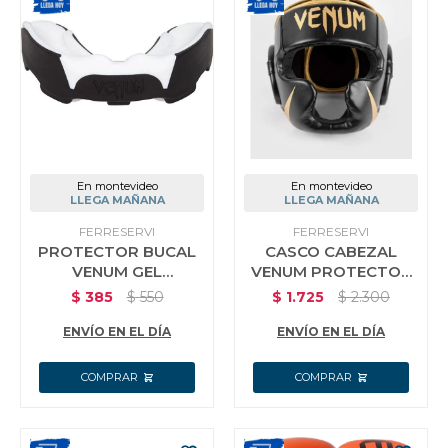
En montevideo
En montevideo
LLEGA MAÑANA
LLEGA MAÑANA
FERRESERVI
FERRESERVI
PROTECTOR BUCAL
CASCO CABEZAL
VENUM GEL
VENUM PROTECTOR
PREDATOR BOXEO
CABEZA BOXEO MMA
$
385
$
550
$
1.725
$
2.300
MMA ADULTO C
TAEKWONDO
ESTUCHE
ENVÍO EN EL DÍA
ENVÍO EN EL DÍA