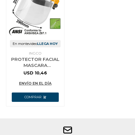
En montevideo
LLEGA HOY
INGCO
PROTECTOR FACIAL
MASCARA
PROTECCION INGCO
USD
10,46
HFSPC32
ENVÍO EN EL DÍA