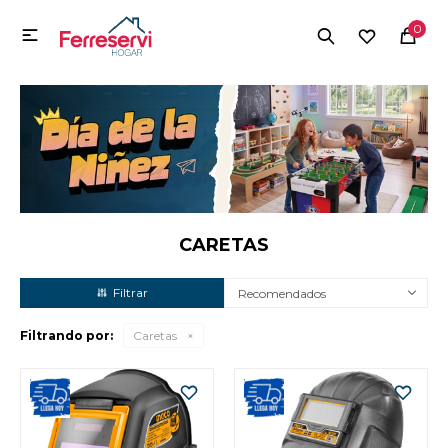
MI CUENTA
0

Menú
Herramientas y Construcción
Electrodomésticos
Herramientas y Construcción
Electrodomésticos
CARETAS
Recomendados
Tecnología
Filtrando por:
Caretas
Deportes
Camping