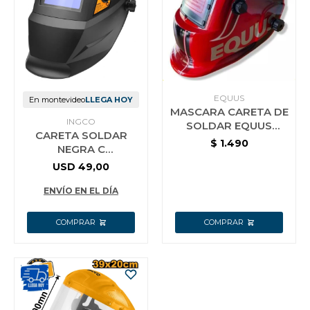
EQUUS
En montevideo
LLEGA HOY
MASCARA CARETA DE
INGCO
SOLDAR EQUUS
CARETA SOLDAR
FOTOSENSIBLE
$
1.490
NEGRA C
FOTOCR DELUXE
REGULACION AHM008
USD
49,00
AUTOMATICA
FOTOSENSIBLE INGCO
ENVÍO EN EL DÍA