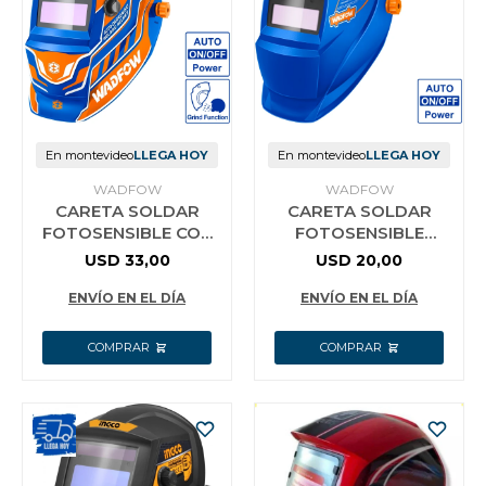
En montevideo
LLEGA HOY
En montevideo
LLEGA HOY
WADFOW
WADFOW
CARETA SOLDAR
CARETA SOLDAR
FOTOSENSIBLE CON
FOTOSENSIBLE
REGULADOR
WADFOW WWH2501
USD
33,00
USD
20,00
WADFOW WWH3502
ENVÍO EN EL DÍA
ENVÍO EN EL DÍA