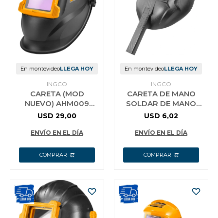
Jardín y Aire Libre
Mascotas
En montevideo
LLEGA HOY
En montevideo
LLEGA HOY
INGCO
INGCO
CARETA (MOD
CARETA DE MANO
Bazar
NUEVO) AHM009
SOLDAR DE MANO
FOTOSENSIBLE INGCO
INGCO HHWM102
USD
29,00
USD
6,02
AHM009
ENVÍO EN EL DÍA
ENVÍO EN EL DÍA
Juguetes y artículos para bebé
Gastronomía
Ferretería