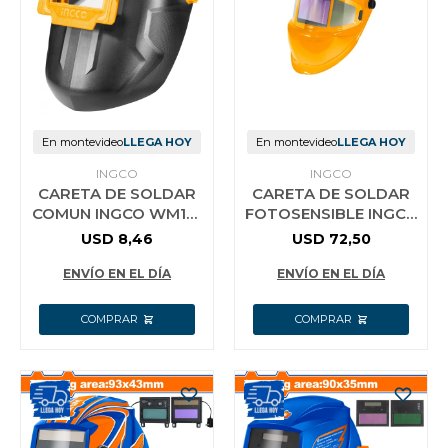
Vestimenta y calzado
En montevideo
LLEGA HOY
En montevideo
LLEGA HOY
INGCO
INGCO
CARETA DE SOLDAR
CARETA DE SOLDAR
COMUN INGCO WM101
FOTOSENSIBLE INGCO
CON ARNES
INDUSTRIAL AHM006
USD
8,46
USD
72,50
REVATIBLE
ENVÍO EN EL DÍA
ENVÍO EN EL DÍA