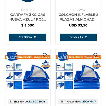
DANERIC
BESTWAY
GARRAFA 3KG GAS
COLCHON INFLABLE 2
NUEVA AZUL / ROJA
PLAZAS ALMOHADA
C/ VALVULA UNIT
BESTWAY
$
3.630
USD
33,50
En montevideo
LLEGA HOY
En montevideo
LLEGA HOY