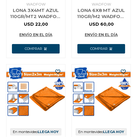
WADFOW
WADFOW
LONA 3X4MT AZUL
LONA 6X8 MT AZUL
110GR/MT2 WADFOW
110GR/M2 WADFOW
WTQ1834
WTQ1868
USD
22,00
USD
60,00
ENVÍO EN EL DÍA
ENVÍO EN EL DÍA
En montevideo
LLEGA HOY
En montevideo
LLEGA HOY