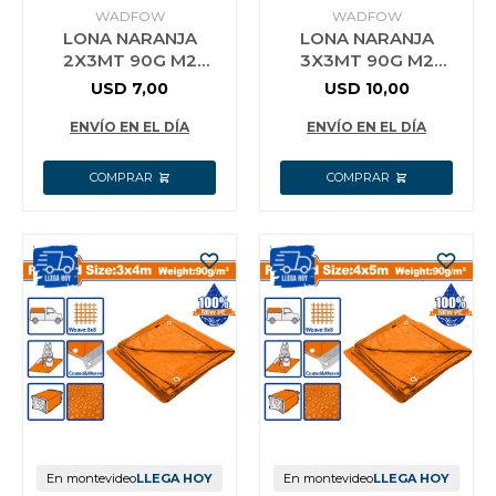
WADFOW
WADFOW
LONA NARANJA
LONA NARANJA
2X3MT 90G M2
3X3MT 90G M2
IMPERMEABLE
IMPERMEABLE
USD
7,00
USD
10,00
WADFOW WTQ0923
WADFOW WTQ0933
ENVÍO EN EL DÍA
ENVÍO EN EL DÍA
En montevideo
LLEGA HOY
En montevideo
LLEGA HOY