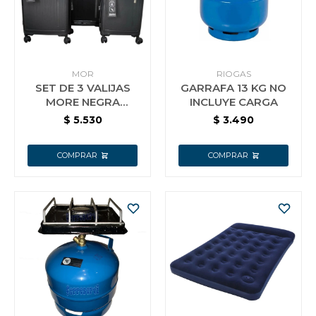
Vestimenta y calzado
MOR
RIOGAS
SET DE 3 VALIJAS
GARRAFA 13 KG NO
MORE NEGRA
INCLUYE CARGA
POLIPROPILENO
$
5.530
$
3.490