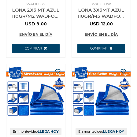
WADFOW
WADFOW
LONA 2X3 MT AZUL
LONA 3X3MT AZUL
110GR/M2 WADFOW
110GR/M3 WADFOW
WTQ1823
WTQ1833
USD
9,00
USD
12,00
ENVÍO EN EL DÍA
ENVÍO EN EL DÍA
En montevideo
LLEGA HOY
En montevideo
LLEGA HOY