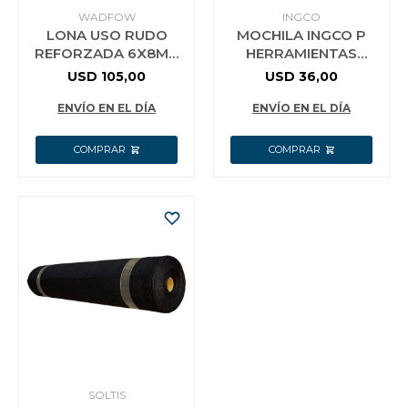
WADFOW
INGCO
LONA USO RUDO
MOCHILA INGCO P
REFORZADA 6X8MT
HERRAMIENTAS
180G M2 WADFOW
HBP01028
USD
105,00
USD
36,00
WTQ8868
ENVÍO EN EL DÍA
ENVÍO EN EL DÍA
SOLTIS