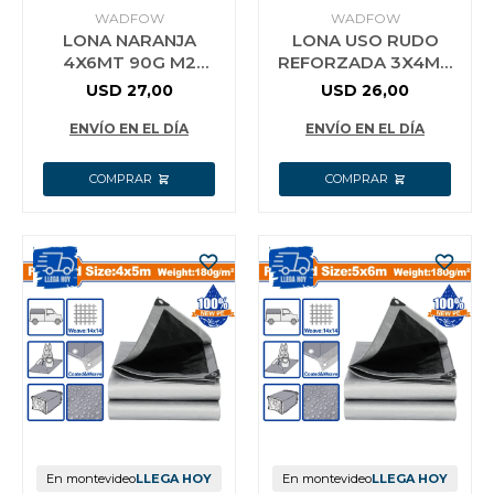
WADFOW
WADFOW
LONA NARANJA
LONA USO RUDO
4X6MT 90G M2
REFORZADA 3X4MT
IMPERMEABLE
180G M2 WADFOW
USD
27,00
USD
26,00
WADFOW WTQ0946
WTQ8834
ENVÍO EN EL DÍA
ENVÍO EN EL DÍA
En montevideo
LLEGA HOY
En montevideo
LLEGA HOY