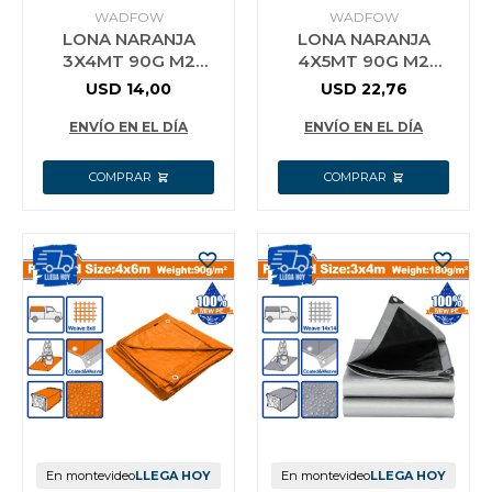
WADFOW
WADFOW
LONA NARANJA
LONA NARANJA
3X4MT 90G M2
4X5MT 90G M2
IMPERMEABLE
IMPERMEABLE
USD
14,00
USD
22,76
WADFOW WTQ0934
WADFOW WTQ0945
ENVÍO EN EL DÍA
ENVÍO EN EL DÍA
En montevideo
LLEGA HOY
En montevideo
LLEGA HOY