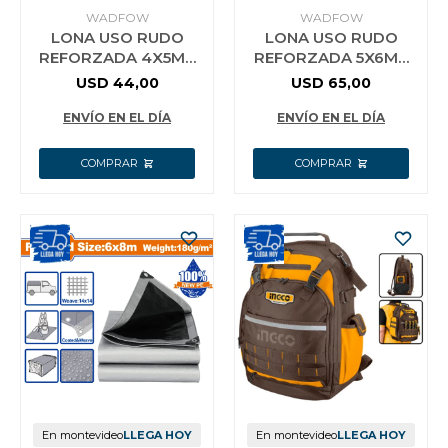
WADFOW
WADFOW
LONA USO RUDO
LONA USO RUDO
REFORZADA 4X5MT
REFORZADA 5X6MT
180G M2 WADFOW
180G/M2 WADFOW
USD
44,00
USD
65,00
WTQ8845
WTQ8856
ENVÍO EN EL DÍA
ENVÍO EN EL DÍA
En montevideo
LLEGA HOY
En montevideo
LLEGA HOY