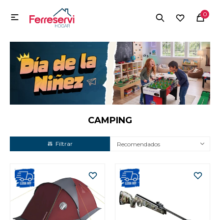
MI CUENTA
0

Menú
Herramientas y Construcción
Electrodomésticos
Herramientas y Construcción
Electrodomésticos
CAMPING
Recomendados
Tecnología
Deportes
Camping