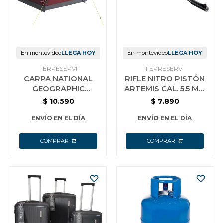
Jardín y Aire Libre
En montevideo
LLEGA HOY
En montevideo
LLEGA HOY
Mascotas
FERRESERVI
FERRESERVI
CARPA NATIONAL
RIFLE NITRO PISTÓN
GEOGRAPHIC
ARTEMIS CAL. 5.5 MM
ROCKPORT 5
CAMUFLADA
$
10.590
$
7.890
Bazar
PERSONAS
BENTANCOR
ENVÍO EN EL DÍA
ENVÍO EN EL DÍA
Juguetes y artículos para bebé
Gastronomía
Ferretería