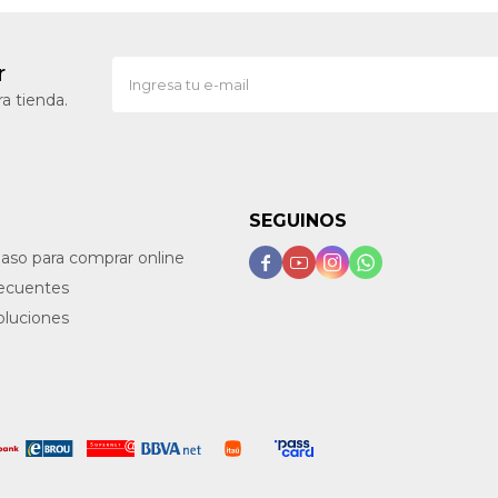
r
a tienda.
SEGUINOS
paso para comprar online




recuentes
oluciones