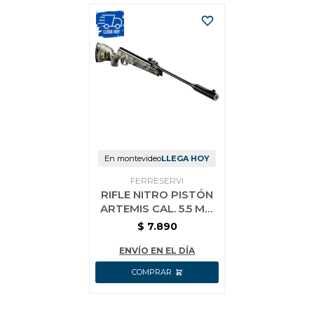
En montevideo
LLEGA HOY
FERRESERVI
RIFLE NITRO PISTÓN
ARTEMIS CAL. 5.5 MM
CAMUFLADA
$
7.890
BENTANCOR
ENVÍO EN EL DÍA