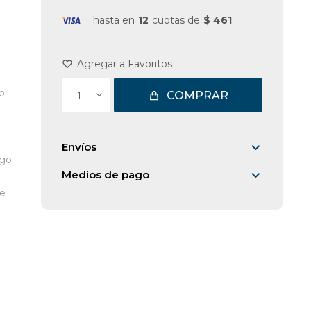
hasta en
12
cuotas de
$ 461
ro
COMPRAR
1
Envíos
rgo
Medios de pago
te