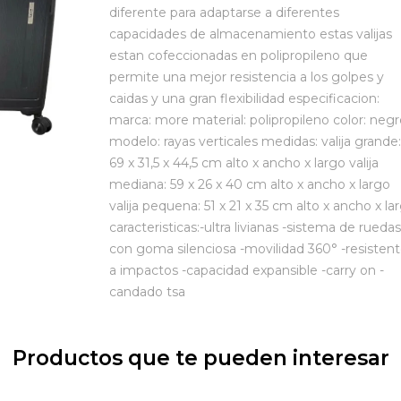
diferente para adaptarse a diferentes
capacidades de almacenamiento estas valijas
estan cofeccionadas en polipropileno que
permite una mejor resistencia a los golpes y
caidas y una gran flexibilidad especificacion:
marca: more material: polipropileno color: neg
modelo: rayas verticales medidas: valija grande:
69 x 31,5 x 44,5 cm alto x ancho x largo valija
mediana: 59 x 26 x 40 cm alto x ancho x largo
valija pequena: 51 x 21 x 35 cm alto x ancho x la
caracteristicas:-ultra livianas -sistema de ruedas
con goma silenciosa -movilidad 360° -resisten
a impactos -capacidad expansible -carry on -
candado tsa
Productos que te pueden interesar