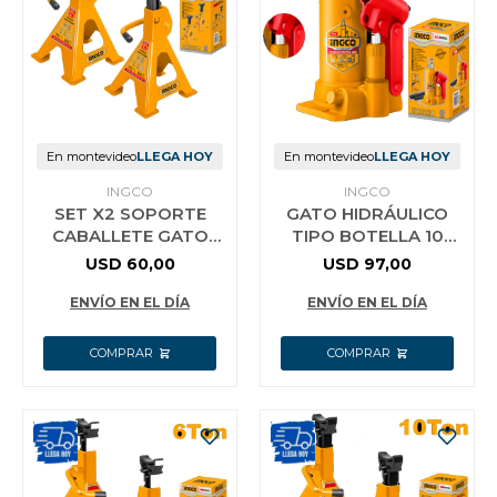
Jardín y Aire Libre
Mascotas
En montevideo
LLEGA HOY
En montevideo
LLEGA HOY
INGCO
INGCO
SET X2 SOPORTE
GATO HIDRÁULICO
Bazar
CABALLETE GATO
TIPO BOTELLA 10
HIDRAULICO 3TON
TON INGCO HBJ1004
USD
60,00
USD
97,00
INGCO HJS0301
ENVÍO EN EL DÍA
ENVÍO EN EL DÍA
Juguetes y artículos para bebé
Gastronomía
Ferretería