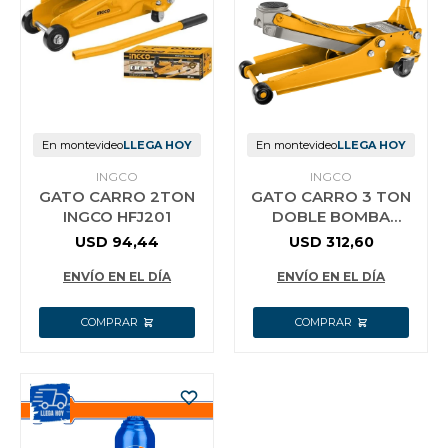
En montevideo
LLEGA HOY
En montevideo
LLEGA HOY
INGCO
INGCO
GATO CARRO 2TON
GATO CARRO 3 TON
INGCO HFJ201
DOBLE BOMBA
HFJ304 INGCO
USD
94,44
USD
312,60
ENVÍO EN EL DÍA
ENVÍO EN EL DÍA