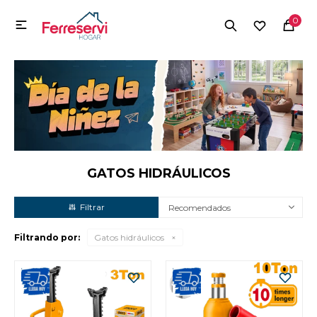
MI CUENTA
0

Menú
Herramientas y Construcción
Electrodomésticos
Herramientas y Construcción
Electrodomésticos
GATOS HIDRÁULICOS
Recomendados
Tecnología
Filtrando por:
Gatos hidráulicos
Deportes
Camping