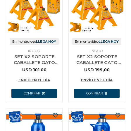
Vestimenta y calzado
En montevideo
LLEGA HOY
En montevideo
LLEGA HOY
INGCO
INGCO
SET X2 SOPORTE
SET X2 SOPORTE
CABALLETE GATO
CABALLETE GATO
HIDRAULICO 6TON
HIDRAULICO 10TON
USD
101,00
USD
199,00
INGCO HJS0601
INGCO HJS1001
ENVÍO EN EL DÍA
ENVÍO EN EL DÍA