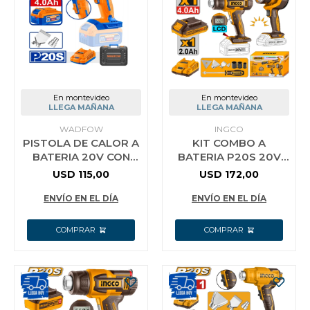
Jardín y Aire Libre
Mascotas
En montevideo
En montevideo
LLEGA MAÑANA
LLEGA MAÑANA
WADFOW
INGCO
PISTOLA DE CALOR A
KIT COMBO A
Bazar
BATERIA 20V CON
BATERIA P20S 20V
BATERIA 4.0AH +
LLAVE CRIQUE +
USD
115,00
USD
172,00
CARGADOR +
PISTOLA CALOR +
Juguetes y artículos para bebé
ACCESORIOS + VALIJ
LINTERNA C/2BAT
ENVÍO EN EL DÍA
ENVÍO EN EL DÍA
Gastronomía
Ferretería