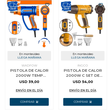
En montevideo
En montevideo
LLEGA MAÑANA
LLEGA MAÑANA
WADFOW
INGCO
PISTOLA DE CALOR
PISTOLA DE CALOR
2000W TEMP
2000W C SET DE
AJUSTABLE WADFOW
BOQUILLAS
USD
39,00
USD
54,00
WHG1520
HG200047 INGCO
ENVÍO EN EL DÍA
ENVÍO EN EL DÍA