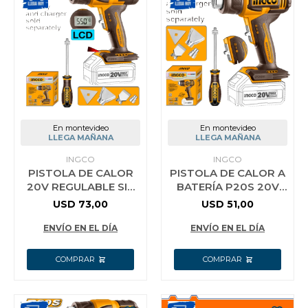
En montevideo
En montevideo
LLEGA MAÑANA
LLEGA MAÑANA
INGCO
INGCO
PISTOLA DE CALOR
PISTOLA DE CALOR A
20V REGULABLE SIN
BATERÍA P20S 20V
BATERIA INGCO
CON ACCESORIOS
USD
73,00
USD
51,00
HGLI2003 - AMARILLO
S/BAT Y S/CARG
INGCO HGLI2006
ENVÍO EN EL DÍA
ENVÍO EN EL DÍA