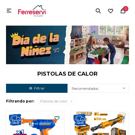
MI CUENTA
0

Menú
Herramientas y Construcción
Electrodomésticos
Herramientas y Construcción
Electrodomésticos
PISTOLAS DE CALOR
Recomendados
Tecnología
Filtrando por:
Pistolas de calor
Deportes
Camping