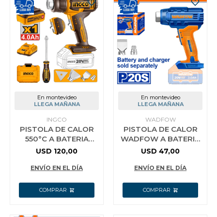
En montevideo
En montevideo
LLEGA MAÑANA
LLEGA MAÑANA
INGCO
WADFOW
PISTOLA DE CALOR
PISTOLA DE CALOR
550°C A BATERIA
WADFOW A BATERIA
P20S 20V + BAT
20V P20S 300/550°C
USD
120,00
USD
47,00
4.0AH + CARGADOR +
100/200 L/MIN
VALIJA + ACCE
WKH1501
ENVÍO EN EL DÍA
ENVÍO EN EL DÍA