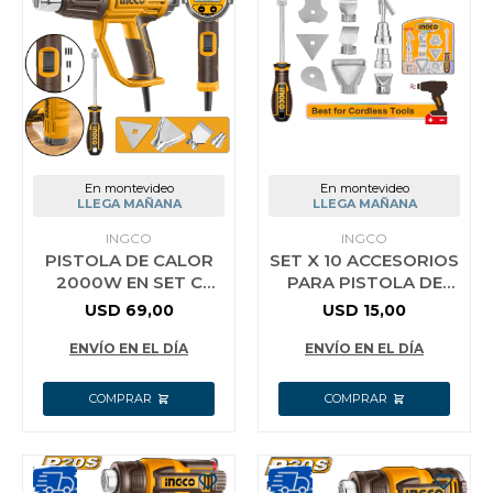
En montevideo
En montevideo
LLEGA MAÑANA
LLEGA MAÑANA
INGCO
INGCO
PISTOLA DE CALOR
SET X 10 ACCESORIOS
2000W EN SET C
PARA PISTOLA DE
VALIJA Y ACCESORIOS
CALOR INGCO
USD
69,00
USD
15,00
LCD INGCO
HGA0131
HG2000581
ENVÍO EN EL DÍA
ENVÍO EN EL DÍA