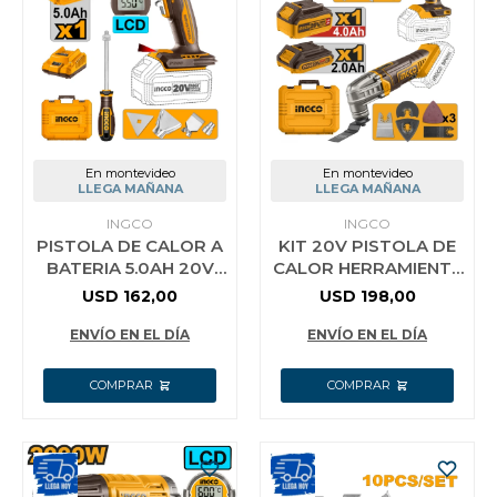
Vestimenta y calzado
En montevideo
En montevideo
LLEGA MAÑANA
LLEGA MAÑANA
INGCO
INGCO
PISTOLA DE CALOR A
KIT 20V PISTOLA DE
BATERIA 5.0AH 20V
CALOR HERRAMIENTA
P20S C/BATERIA +
MULTIFUNCION INGCO
USD
162,00
USD
198,00
CARGADOR + VALIJA
COSLI230703
+ ACCES
ENVÍO EN EL DÍA
ENVÍO EN EL DÍA