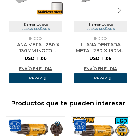
En montevideo
En montevideo
LLEGA MAÑANA
LLEGA MAÑANA
INGCO
INGCO
LLANA METAL 280 X
LLANA DENTADA
130MM INGCO
METAL 280 X 130MM
HPT28138
INGCO HPTT28138
USD
11,00
USD
11,08
ENVÍO EN EL DÍA
ENVÍO EN EL DÍA
Productos que te pueden interesar