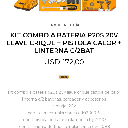
Jardín y Aire Libre
ENVÍO EN EL DÍA
KIT COMBO A BATERIA P20S 20V
Mascotas
LLAVE CRIQUE + PISTOLA CALOR +
LINTERNA C/2BAT
Bazar
USD
172,00
Juguetes y artículos para bebé
kit combo a bateria p20s 20v llave crique pistola de calor
Gastronomía
linterna c/2 baterias, cargador y accesorios
-voltaje: 20v
-con 1 carraca inalambrica cdrli2060151
Ferretería
-con 1 pistola de calor inalambrica hgli2003
-con 1 lampara de trabajo inalambrica cwli2088