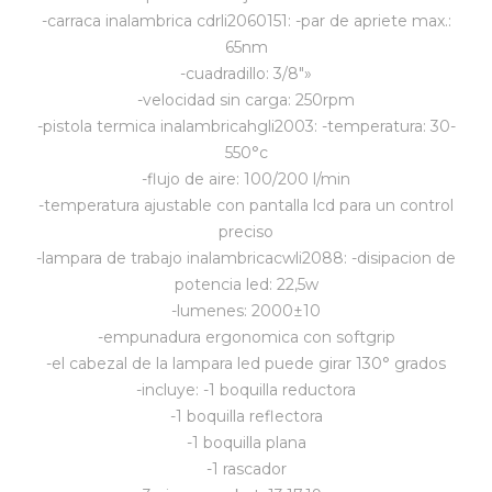
-carraca inalambrica cdrli2060151: -par de apriete max.:
Vestimenta y calzado
65nm
-cuadradillo: 3/8"»
-velocidad sin carga: 250rpm
-pistola termica inalambricahgli2003: -temperatura: 30-
550°c
-flujo de aire: 100/200 l/min
-temperatura ajustable con pantalla lcd para un control
preciso
-lampara de trabajo inalambricacwli2088: -disipacion de
potencia led: 22,5w
-lumenes: 2000±10
-empunadura ergonomica con softgrip
-el cabezal de la lampara led puede girar 130° grados
-incluye: -1 boquilla reductora
-1 boquilla reflectora
-1 boquilla plana
-1 rascador