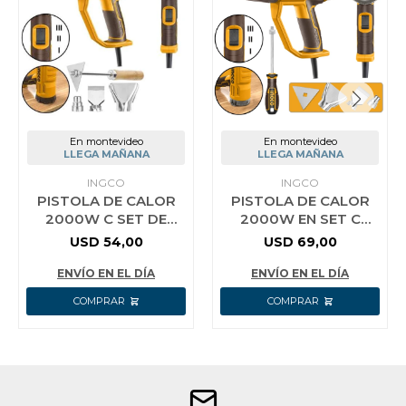
En montevideo
En montevideo
LLEGA MAÑANA
LLEGA MAÑANA
INGCO
INGCO
PISTOLA DE CALOR
PISTOLA DE CALOR
2000W C SET DE
2000W EN SET C
BOQUILLAS
VALIJA Y ACCESORIOS
USD
54,00
USD
69,00
HG200047 INGCO
LCD INGCO
HG2000581
ENVÍO EN EL DÍA
ENVÍO EN EL DÍA