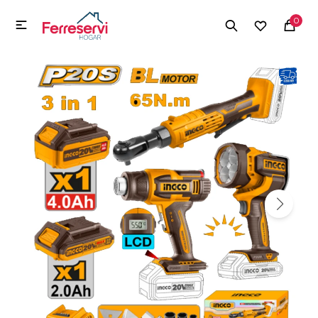
MI CUENTA
0

Menú
Herramientas y Construcción
Electrodomésticos
Herramientas y Construcción
Electrodomésticos
Tecnología
Deportes
Camping