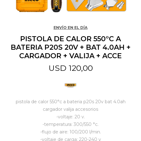
Jardín y Aire Libre
ENVÍO EN EL DÍA
PISTOLA DE CALOR 550°C A
Mascotas
BATERIA P20S 20V + BAT 4.0AH +
CARGADOR + VALIJA + ACCE
Bazar
USD
120,00
Juguetes y artículos para bebé
pistola de calor 550°c a bateria p20s 20v bat 4.0ah
Gastronomía
cargador valija accesorios
-voltaje: 20 v.
-temperatura: 300/550 °c.
Ferretería
-flujo de aire: 100/200 l/min.
-voltaje de carga: 220-240 v