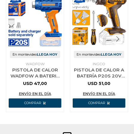
En montevideo
LLEGA HOY
En montevideo
LLEGA HOY
WADFOW
INGCO
PISTOLA DE CALOR
PISTOLA DE CALOR A
WADFOW A BATERIA
BATERÍA P20S 20V
20V P20S 300/550°C
CON ACCESORIOS
USD
47,00
USD
51,00
100/200 L/MIN
S/BAT Y S/CARG
WKH1501
INGCO HGLI2006
ENVÍO EN EL DÍA
ENVÍO EN EL DÍA