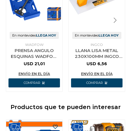
En montevideo
LLEGA HOY
En montevideo
LLEGA HOY
WADFOW
INGCO
PRENSA ANGULO
LLANA LISA METAL
ESQUINAS WADFOW
230X100MM INGCO
WACC1528
HPT231025
USD
21,01
USD
6,56
ENVÍO EN EL DÍA
ENVÍO EN EL DÍA
Productos que te pueden interesar