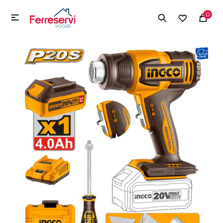
MI CUENTA
0

Menú
Herramientas y Construcción
Electrodomésticos
Herramientas y Construcción
Electrodomésticos
Tecnología
Deportes
Camping