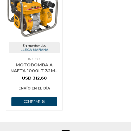
Vestimenta y calzado
En montevideo
LLEGA MAÑANA
INGCO
MOTOBOMBA A
NAFTA 1000LT 32MT
INGCO GWP302 7HP
USD
312,60
4 TIEMPOS
ENVÍO EN EL DÍA