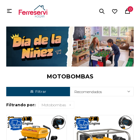
MI CUENTA
0

Menú
Herramientas y Construcción
Electrodomésticos
Herramientas y Construcción
Electrodomésticos
MOTOBOMBAS
Recomendados
Tecnología
Filtrando por:
Motobombas
Deportes
Camping