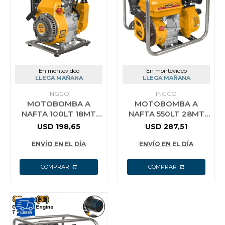
Jardín y Aire Libre
Mascotas
En montevideo
En montevideo
LLEGA MAÑANA
LLEGA MAÑANA
INGCO
INGCO
MOTOBOMBA A
MOTOBOMBA A
Bazar
NAFTA 100LT 18MT
NAFTA 550LT 28MT
INGCO GWP102
INGCO GWP202
USD
198,65
USD
287,51
INDUSTRIAL 7 HP 2´´
Juguetes y artículos para bebé
ENVÍO EN EL DÍA
ENVÍO EN EL DÍA
Gastronomía
Ferretería