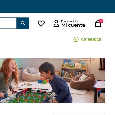
0
091981025