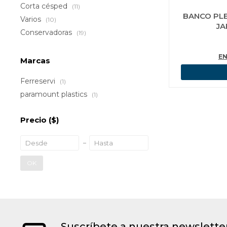
Corta césped
(11)
BANCO PL
Varios
(10)
JA
Conservadoras
(19)
EN
Marcas
Ferreservi
(1)
paramount plastics
(1)
Precio
($)
OK
Suscríbete a nuestra newslette