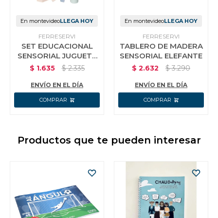
En montevideo
LLEGA HOY
En montevideo
LLEGA HOY
FERRESERVI
FERRESERVI
SET EDUCACIONAL
TABLERO DE MADERA
SENSORIAL JUGUETE
SENSORIAL ELEFANTE
CUBO + TORRE +
$
1.635
$
2.335
$
2.632
$
3.290
MARTILLO
ENVÍO EN EL DÍA
ENVÍO EN EL DÍA
Productos que te pueden interesar