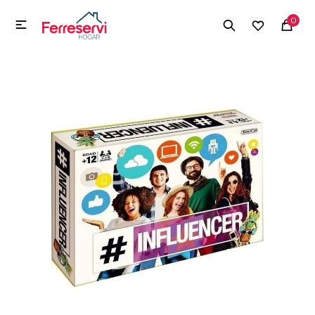
MI CUENTA
0

Menú
Herramientas y Construcción
Electrodomésticos
Herramientas y Construcción
Electrodomésticos
Tecnología
Deportes
Camping