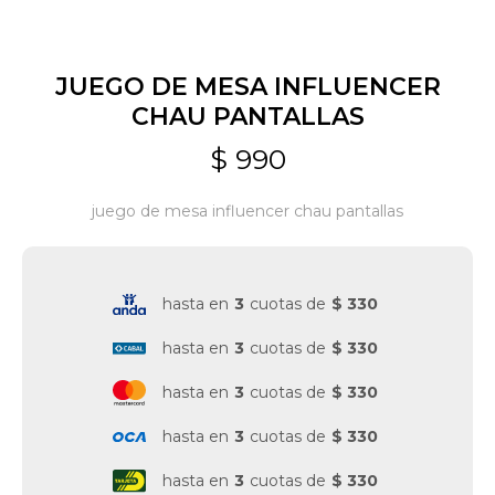
Jardín y Aire Libre
JUEGO DE MESA INFLUENCER
CHAU PANTALLAS
Mascotas
$
990
juego de mesa influencer chau pantallas
Bazar
hasta en
3
cuotas de
$ 330
Juguetes y artículos para bebé
hasta en
3
cuotas de
$ 330
Gastronomía
hasta en
3
cuotas de
$ 330
hasta en
3
cuotas de
$ 330
Ferretería
hasta en
3
cuotas de
$ 330