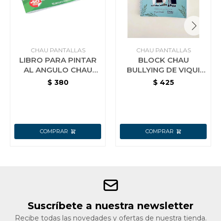
CHAU PANTALLAS
CHAU PANTALLAS
LIBRO PARA PINTAR
BLOCK CHAU
AL ANGULO CHAU
BULLYING DE VIQUI
PANTALLA
DURAN. SERIE CHAU
$
380
$
425
BULLYING EDITORIAL
CHAU PANTALLA
Suscríbete a nuestra newsletter
Recibe todas las novedades y ofertas de nuestra tienda.