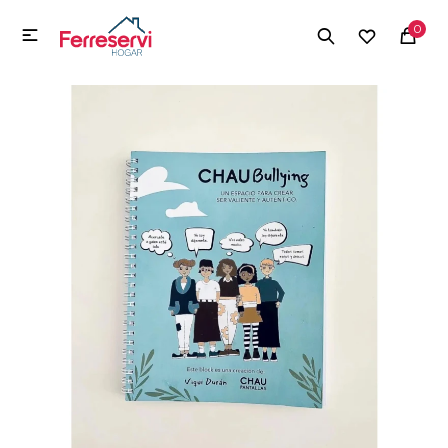
MI CUENTA
0

Menú
Herramientas y Construcción
Electrodomésticos
Herramientas y Construcción
Electrodomésticos
Tecnología
Deportes
Camping