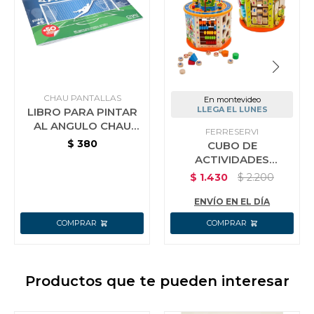
CHAU PANTALLAS
En montevideo
LLEGA EL LUNES
LIBRO PARA PINTAR
AL ANGULO CHAU
FERRESERVI
PANTALLA
$
380
CUBO DE
ACTIVIDADES
INFANTIL 25 X 25 X
$
1.430
$
2.200
36CM
ENVÍO EN EL DÍA
Productos que te pueden interesar