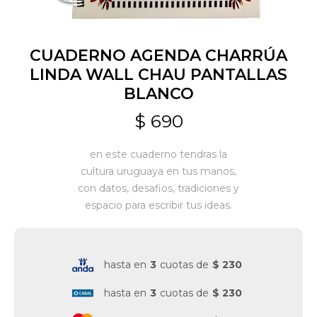
Jardín y Aire Libre
CUADERNO AGENDA CHARRÚA
LINDA WALL CHAU PANTALLAS
BLANCO
Mascotas
$
690
Bazar
en este cuaderno tendras la
cultura uruguaya en tus manos,
con datos, desafios, tradiciones y
Juguetes y artículos para bebé
espacio para escribir tus ideas.
Gastronomía
hasta en
3
cuotas de
$ 230
hasta en
3
cuotas de
$ 230
Ferretería