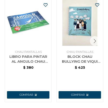
CHAU PANTALLAS
CHAU PANTALLAS
LIBRO PARA PINTAR
BLOCK CHAU
AL ANGULO CHAU
BULLYING DE VIQUI
PANTALLA
DURAN. SERIE CHAU
$
380
$
425
BULLYING EDITORIAL
CHAU PANTALLA