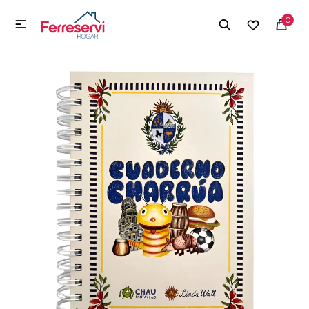
MI CUENTA
0

Menú
Herramientas y Construcción
Electrodomésticos
Herramientas y Construcción
Electrodomésticos
Tecnología
Deportes
Camping