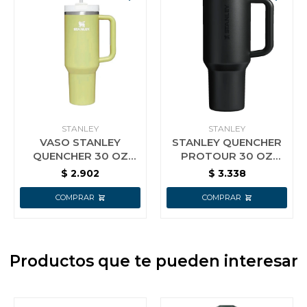
STANLEY
STANLEY
VASO STANLEY
STANLEY QUENCHER
QUENCHER 30 OZ
PROTOUR 30 OZ
(0.88 L) POMELO
NEGRO
$
2.902
$
3.338
Productos que te pueden interesar