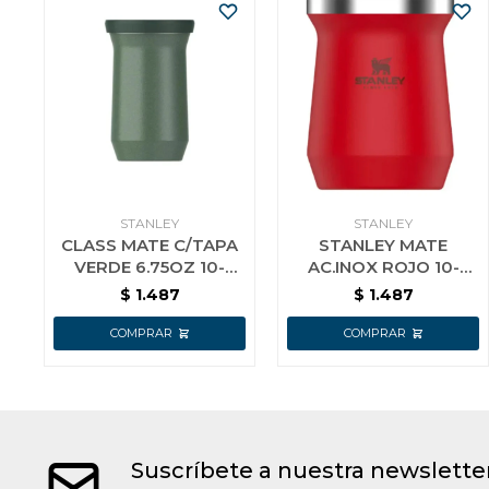
STANLEY
STANLEY
CLASS MATE C/TAPA
STANLEY MATE
VERDE 6.75OZ 10-
AC.INOX ROJO 10-
12874-033
09628-032
$
1.487
$
1.487
Suscríbete a nuestra newslette