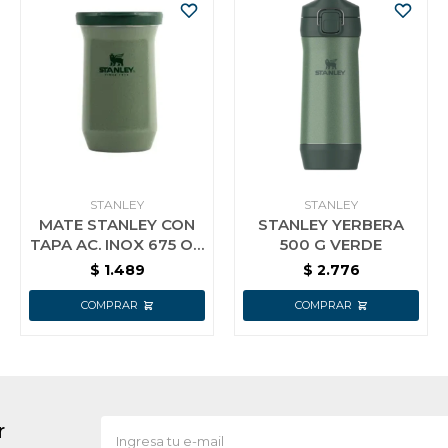
STANLEY
STANLEY
MATE STANLEY CON
STANLEY YERBERA
TAPA AC. INOX 675 OZ
500 G VERDE
PINE
$
1.489
$
2.776
r