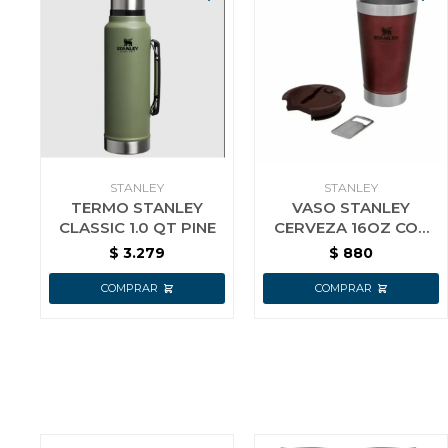
STANLEY
STANLEY
TERMO STANLEY
VASO STANLEY
CLASSIC 1.0 QT PINE
CERVEZA 16OZ CON
DESTAPADOR
$
3.279
$
880
BORDEAUX 10-09992-
027