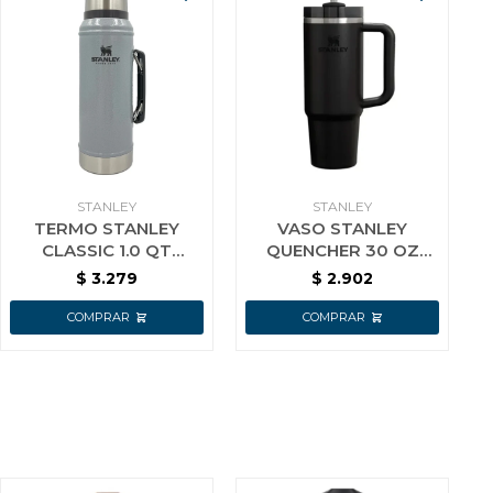
STANLEY
STANLEY
TERMO STANLEY
VASO STANLEY
CLASSIC 1.0 QT
QUENCHER 30 OZ
H.SILVER
(0.88 L) FLOW BLACK
$
3.279
$
2.902