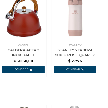
KASSEL
STANLEY
CALDERA ACERO
STANLEY YERBERA
INOXIDABLE
500 G ROSE QUARTZ
BORDEAUX 3.5L
USD
30,00
$
2.776
KASSEL