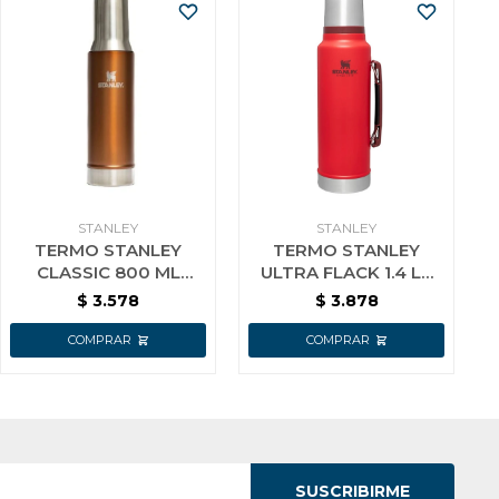
STANLEY
STANLEY
TERMO STANLEY
TERMO STANLEY
CLASSIC 800 ML
ULTRA FLACK 1.4 LT
BRONCEADO
BORDEAUX
$
3.578
$
3.878
SUSCRIBIRME