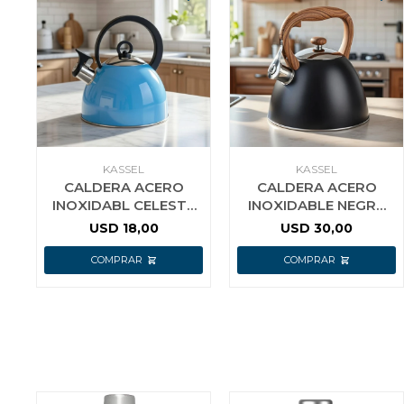
KASSEL
KASSEL
CALDERA ACERO
CALDERA ACERO
INOXIDABL CELESTE
INOXIDABLE NEGRA
3L KASSEL
3L
USD
18,00
USD
30,00