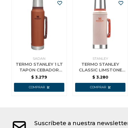
SADAN
STANLEY
TERMO STANLEY 1 LT
TERMO STANLEY
TAPON CEBADOR
CLASSIC LIMSTONE
COLOR LADRILLO
940 ML.
$
3.279
$
3.280
CLAY
Suscríbete a nuestra newslette