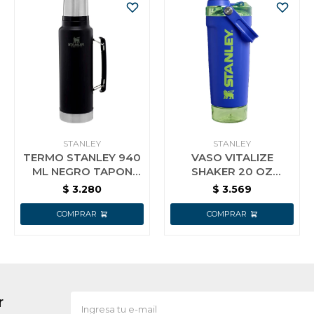
STANLEY
STANLEY
TERMO STANLEY 940
VASO VITALIZE
ML NEGRO TAPON
SHAKER 20 OZ
CEBADOR NUEVA
COBALT
$
3.280
$
3.569
TECNOLOGIA 10148
r