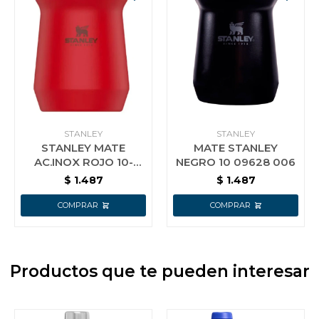
STANLEY
STANLEY
STANLEY MATE
MATE STANLEY
AC.INOX ROJO 10-
NEGRO 10 09628 006
09628-032
$
1.487
$
1.487
Productos que te pueden interesar