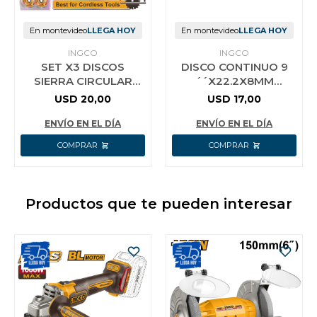
En montevideo
LLEGA HOY
En montevideo
LLEGA HOY
INGCO
INGCO
SET X3 DISCOS
DISCO CONTINUO 9
SIERRA CIRCULAR
´´X22.2X8MM
140MM 5 1/2´´
DMD022302
USD
20,00
USD
17,00
TSB4003 INGCO
ENVÍO EN EL DÍA
ENVÍO EN EL DÍA
Productos que te pueden interesar