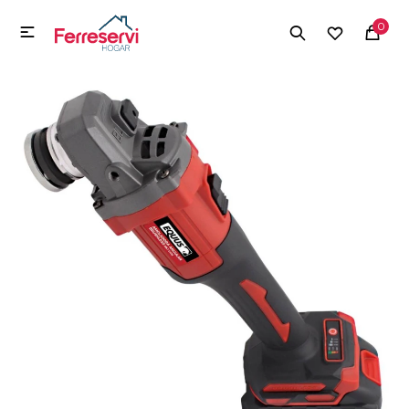
MI CUENTA
0

Menú
Herramientas y Construcción
Electrodomésticos
Herramientas y Construcción
Electrodomésticos
Tecnología
Deportes
Camping