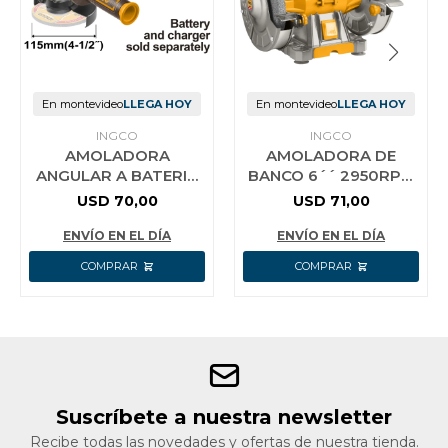
En montevideo
LLEGA HOY
En montevideo
LLEGA HOY
INGCO
INGCO
AMOLADORA
AMOLADORA DE
ANGULAR A BATERIA
BANCO 6´´ 2950RPM
20V P20S BRUSHLESS
150W INGCO BG61502
USD
70,00
USD
71,00
MOTOR 4½´´ 115MM
S/BAT S/CARG ING
ENVÍO EN EL DÍA
ENVÍO EN EL DÍA
Suscríbete a nuestra newsletter
Recibe todas las novedades y ofertas de nuestra tienda.