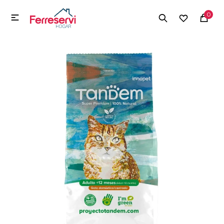
MI CUENTA
0

Menú
Herramientas y Construcción
Electrodomésticos
Herramientas y Construcción
Electrodomésticos
Tecnología
Deportes
Camping