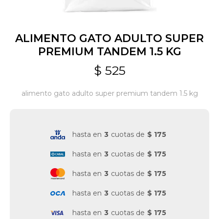
Jardín y Aire Libre
ALIMENTO GATO ADULTO SUPER
PREMIUM TANDEM 1.5 KG
Mascotas
$
525
alimento gato adulto super premium tandem 1.5 kg
Bazar
hasta en
3
cuotas de
$ 175
Juguetes y artículos para bebé
hasta en
3
cuotas de
$ 175
Gastronomía
hasta en
3
cuotas de
$ 175
hasta en
3
cuotas de
$ 175
Ferretería
hasta en
3
cuotas de
$ 175