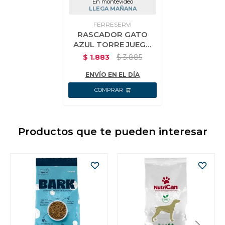
En montevideo
LLEGA MAÑANA
FERRESERVI
RASCADOR GATO
AZUL TORRE JUEGO
CAMA NIDO 5 NIVELES
$
1.883
$
3.885
PISOS ESCALERA
ENVÍO EN EL DÍA
Productos que te pueden interesar