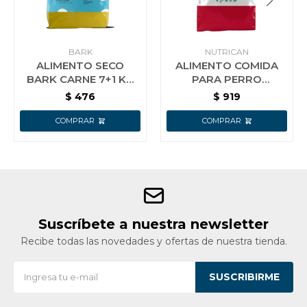
BARK
NUTRICAN
ALIMENTO SECO
ALIMENTO COMIDA
BARK CARNE 7+1 KG
PARA PERRO
PARA PERROS
NUTRICAN ADULTO
$
476
$
919
ADULTOS
PREMIUM 7+1KG
Suscríbete a nuestra newsletter
Recibe todas las novedades y ofertas de nuestra tienda.
SUSCRIBIRME