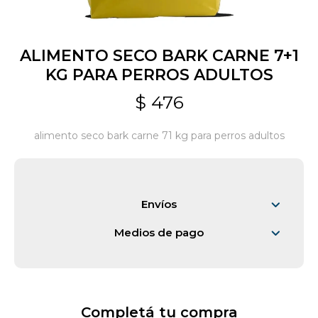
Jardín y Aire Libre
ALIMENTO SECO BARK CARNE 7+1
KG PARA PERROS ADULTOS
Mascotas
$
476
alimento seco bark carne 71 kg para perros adultos
Bazar
Juguetes y artículos para bebé
Envíos
Medios de pago
Gastronomía
Ferretería
Completá tu compra