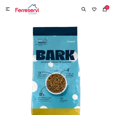
MI CUENTA
0

Menú
Herramientas y Construcción
Electrodomésticos
Herramientas y Construcción
Electrodomésticos
Tecnología
Deportes
Camping