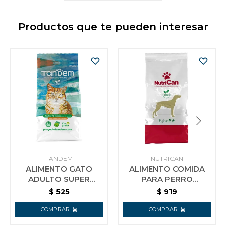
Productos que te pueden interesar
TANDEM
NUTRICAN
ALIMENTO GATO
ALIMENTO COMIDA
ADULTO SUPER
PARA PERRO
PREMIUM TANDEM 1.5
NUTRICAN ADULTO
$
525
$
919
KG
PREMIUM 7+1KG