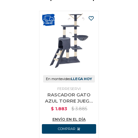
Vestimenta y calzado
En montevideo
LLEGA HOY
FERRESERVI
RASCADOR GATO
AZUL TORRE JUEGO
CAMA NIDO 5 NIVELES
$
1.883
$
3.885
PISOS ESCALERA
ENVÍO EN EL DÍA