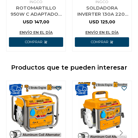
INGCO
INGCO
ROTOMARTILLO
SOLDADORA
950W C ADAPTADOR
INVERTER 130A 220-
DE MANDRIL EN
240V MMA LED IGBT
USD
147,00
USD
125,00
VALIJA INGCO
INGCO ING-MMA13059
RGH9528-2
ENVÍO EN EL DÍA
ENVÍO EN EL DÍA
Productos que te pueden interesar