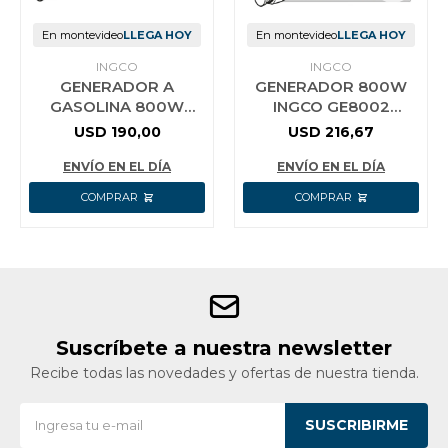
En montevideo
LLEGA HOY
En montevideo
LLEGA HOY
INGCO
INGCO
GENERADOR A
GENERADOR 800W
GASOLINA 800W
INGCO GE8002
INGCO GE8005
MOTOR 2T SALIDA
USD
190,00
USD
216,67
CC:12V 8.3A
ENVÍO EN EL DÍA
ENVÍO EN EL DÍA
Suscríbete a nuestra newsletter
Recibe todas las novedades y ofertas de nuestra tienda.
SUSCRIBIRME