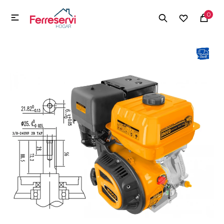
MI CUENTA
0

Menú
Herramientas y Construcción
Electrodomésticos
Herramientas y Construcción
Electrodomésticos
Tecnología
Deportes
Camping