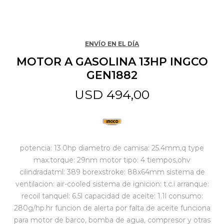
Jardín y Aire Libre
ENVÍO EN EL DÍA
MOTOR A GASOLINA 13HP INGCO
Mascotas
GEN1882
USD
494,00
Bazar
Juguetes y artículos para bebé
potencia: 13.0hp diametro de camisa: 25.4mm,q type
max.torque: 29nm motor tipo: 4 tiempos,ohv
cilindradatml: 389 borexstroke: 88x64mm sistema de
Gastronomía
ventilacion: air-cooled sistema de ignicion: t.c.i arranque:
recoil tanquel: 6.5l capacidad de aceite: 1.1l consumo:
280g/hp.hr funcion de alerta por falta de aceite funciona
Ferretería
para motor de barco, bomba de agua, compresor y otras