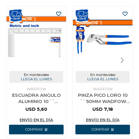
En montevideo
En montevideo
LLEGA EL LUNES
LLEGA EL LUNES
WADFOW
WADFOW
ESCUADRA ANGULO
PINZA PICO LORO 10
ALUMINIO 10´´
´´ 50MM WADFOW
WADFOW WSR2925
WPL7C10
USD
5,60
USD
7,18
ENVÍO EN EL DÍA
ENVÍO EN EL DÍA