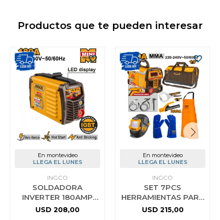
Productos que te pueden interesar
En montevideo
En montevideo
LLEGA EL LUNES
LLEGA EL LUNES
INGCO
INGCO
SOLDADORA
SET 7PCS
INVERTER 180AMP
HERRAMIENTAS PARA
MMA INGCO
SOLDAR SOLDADORA
USD
208,00
USD
215,00
MMA18058
INVERTER MMA 200A