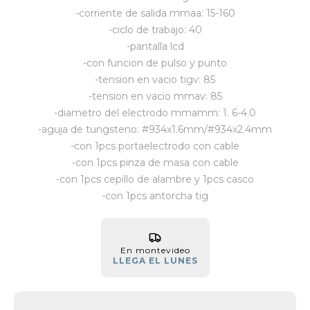
-corriente de salida mmaa: 15-160
Vestimenta y calzado
-ciclo de trabajo: 40
-pantalla lcd
-con funcion de pulso y punto
-tension en vacio tigv: 85
-tension en vacio mmav: 85
-diametro del electrodo mmamm: 1. 6-4.0
-aguja de tungsteno: #934x1.6mm/#934x2.4mm
-con 1pcs portaelectrodo con cable
-con 1pcs pinza de masa con cable
-con 1pcs cepillo de alambre y 1pcs casco
-con 1pcs antorcha tig
En montevideo
LLEGA EL LUNES