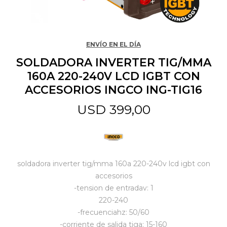
Jardín y Aire Libre
ENVÍO EN EL DÍA
SOLDADORA INVERTER TIG/MMA
Mascotas
160A 220-240V LCD IGBT CON
ACCESORIOS INGCO ING-TIG16
Bazar
USD
399,00
Juguetes y artículos para bebé
soldadora inverter tig/mma 160a 220-240v lcd igbt con
Gastronomía
accesorios
-tension de entradav: 1
220-240
Ferretería
-frecuenciahz: 50/60
-corriente de salida tiga: 15-160