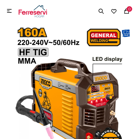
MI CUENTA
0

Menú
Herramientas y Construcción
Electrodomésticos
Herramientas y Construcción
Electrodomésticos
Tecnología
Deportes
Camping