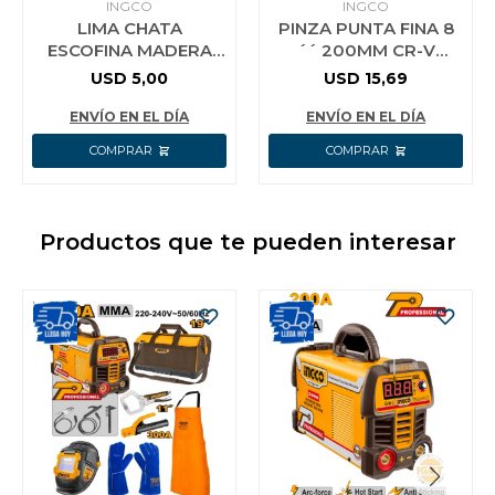
INGCO
INGCO
LIMA CHATA
PINZA PUNTA FINA 8
ESCOFINA MADERA
´´ 200MM CR-V
20CM HWFF088
MULTIFUNCION 6 EN 1
USD
5,00
USD
15,69
INGCO HMFLNP28200
ENVÍO EN EL DÍA
ENVÍO EN EL DÍA
Productos que te pueden interesar