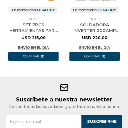
En montevideo
LLEGA HOY
En montevideo
LLEGA HOY
INGCO
INGCO
SET 7PCS
SOLDADORA
HERRAMIENTAS PARA
INVERTER 200AMP
SOLDAR SOLDADORA
INGCO ING-
USD
215,00
USD
220,00
INVERTER MMA 200A
MMA200691
+ CARETA + DELANTA
ENVÍO EN EL DÍA
ENVÍO EN EL DÍA
Suscríbete a nuestra newsletter
Recibe todas las novedades y ofertas de nuestra tienda.
SUSCRIBIRME