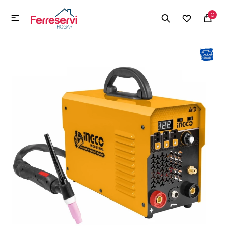
MI CUENTA
0

Menú
Herramientas y Construcción
Electrodomésticos
Herramientas y Construcción
Electrodomésticos
Tecnología
Deportes
Camping