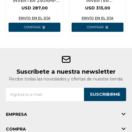
INVERTER 250AMP
INVERTER
LED DISPLAY IGBT
MAG/MIG/MMA/TIG
USD
287,00
USD
313,00
INGCO ING-
160A 220V PANTALLA
MMA25069
LCD CON
ENVÍO EN EL DÍA
ENVÍO EN EL DÍA
ACCESORIOS
WADFOW
Suscríbete a nuestra newsletter
Recibe todas las novedades y ofertas de nuestra tienda.
SUSCRIBIRME
EMPRESA
COMPRA