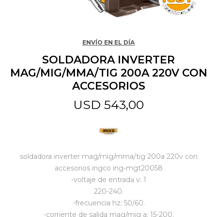
Jardín y Aire Libre
ENVÍO EN EL DÍA
SOLDADORA INVERTER
Mascotas
MAG/MIG/MMA/TIG 200A 220V CON
ACCESORIOS
Bazar
USD
543,00
Juguetes y artículos para bebé
soldadora inverter mag/mig/mma/tig 200a 220v con
Gastronomía
accesorios ingco ing-mgt20058
-voltaje de entrada v: 1
220-240.
Ferretería
-frecuencia hz: 50/60.
-corriente de salida mag/mig a: 15-200.