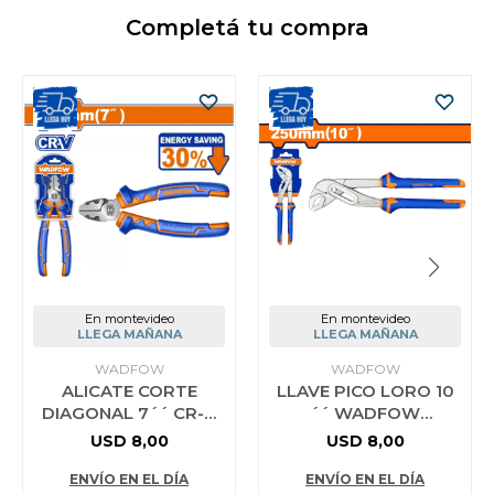
Completá tu compra
En montevideo
En montevideo
LLEGA MAÑANA
LLEGA MAÑANA
WADFOW
WADFOW
ALICATE CORTE
LLAVE PICO LORO 10
DIAGONAL 7´´ CR-V
´´ WADFOW
AHORRO ENERGIA
WPL9C10
USD
8,00
USD
8,00
30% WADFOW
WPL3717
ENVÍO EN EL DÍA
ENVÍO EN EL DÍA