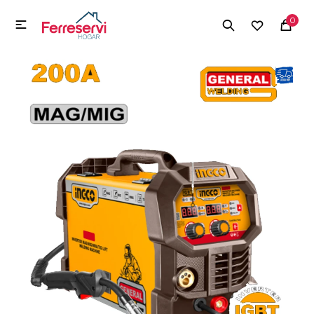
MI CUENTA
0

Menú
Herramientas y Construcción
Electrodomésticos
Herramientas y Construcción
Electrodomésticos
Tecnología
Deportes
Camping