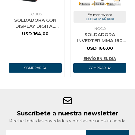
EQUUS
En montevideo
LLEGA MAÑANA
SOLDADORA CON
DISPLAY DIGITAL
INGCO
FLUX-MIG/MMA-
USD
164,00
SOLDADORA
120AMP EQUUS
INVERTER MMA 160
AMP DISPLAY
USD
166,00
ENVÍO EN EL DÍA
Suscríbete a nuestra newsletter
Recibe todas las novedades y ofertas de nuestra tienda.