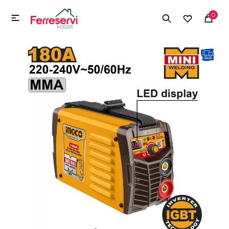
MI CUENTA
0

Menú
Herramientas y Construcción
Electrodomésticos
Herramientas y Construcción
Electrodomésticos
Tecnología
Deportes
Camping