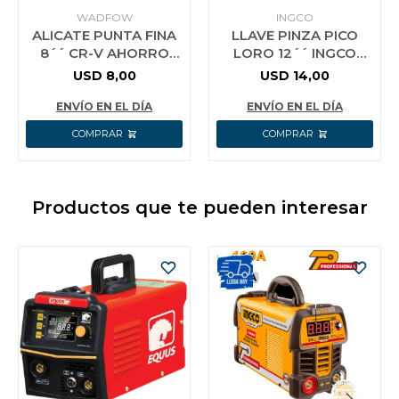
WADFOW
INGCO
ALICATE PUNTA FINA
LLAVE PINZA PICO
8´´ CR-V AHORRO
LORO 12´´ INGCO
ENERGIA 30%
HPP03300
USD
8,00
USD
14,00
WADFOW WPL2718
ENVÍO EN EL DÍA
ENVÍO EN EL DÍA
Productos que te pueden interesar