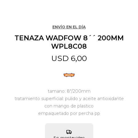
Jardín y Aire Libre
ENVÍO EN EL DÍA
TENAZA WADFOW 8´´ 200MM
Mascotas
WPL8C08
USD
6,00
Bazar
Juguetes y artículos para bebé
tamano: 8"/200mm
tratamiento superficial: pulido y aceite antioxidante
con mango de plastico
Gastronomía
empaquetado por percha pp
Ferretería
En montevideo