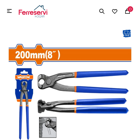
MI CUENTA
0

Menú
Herramientas y Construcción
Electrodomésticos
Herramientas y Construcción
Electrodomésticos
Tecnología
Deportes
Camping