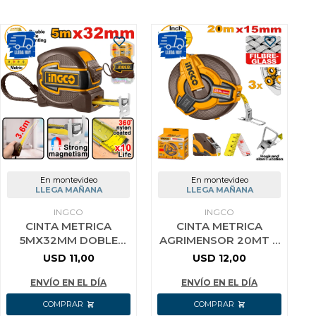
En montevideo
En montevideo
LLEGA MAÑANA
LLEGA MAÑANA
INGCO
INGCO
CINTA METRICA
CINTA METRICA
5MX32MM DOBLE
AGRIMENSOR 20MT X
IMPRESION C/
15MM CON GANCHO Y
USD
11,00
USD
12,00
GANCHO MAGNETICO
MANIJA DE GOMA
METRICA Y EN
INGCO HFMT1820
ENVÍO EN EL DÍA
ENVÍO EN EL DÍA
PULGADAS