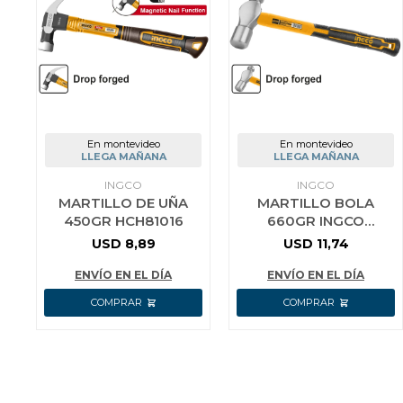
En montevideo
En montevideo
LLEGA MAÑANA
LLEGA MAÑANA
INGCO
INGCO
MARTILLO DE UÑA
MARTILLO BOLA
450GR HCH81016
660GR INGCO
HBPH88024 MANGO
USD
8,89
USD
11,74
DE FIBRA
ENVÍO EN EL DÍA
ENVÍO EN EL DÍA