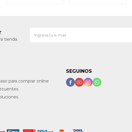
r
a tienda.
SEGUINOS
paso para comprar online




recuentes
oluciones