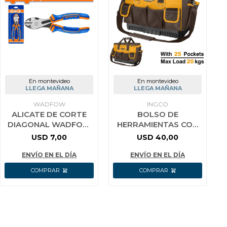
En montevideo
En montevideo
LLEGA MAÑANA
LLEGA MAÑANA
WADFOW
INGCO
ALICATE DE CORTE
BOLSO DE
DIAGONAL WADFOW
HERRAMIENTAS CON
WPL7608
BASE REFORZADA 16
USD
7,00
USD
40,00
´´ CON 25 BOLSILLOS
- 20KG - HTBG10 I
ENVÍO EN EL DÍA
ENVÍO EN EL DÍA