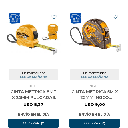
En montevideo
En montevideo
LLEGA MAÑANA
LLEGA MAÑANA
INGCO
INGCO
CINTA METRICA 8MT
CINTA METRICA 5M X
X 25MM PULGADAS
25MM INGCO
MILIMETROS
HSMT8805.1
USD
8,27
USD
9,00
HSMT26825 INGCO
ENVÍO EN EL DÍA
ENVÍO EN EL DÍA