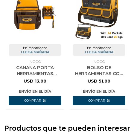
En montevideo
En montevideo
LLEGA MAÑANA
LLEGA MAÑANA
INGCO
INGCO
CANANA PORTA
BOLSO DE
HERRAMIENTAS
HERRAMIENTAS CON
35X32CM MAX 10KG
BASE REFORZADA 16
USD
13,00
USD
51,00
INGCO HTBP010128
´´ CON 20 BOLSILLOS
- 20KG - HTBGL05
ENVÍO EN EL DÍA
ENVÍO EN EL DÍA
Productos que te pueden interesar