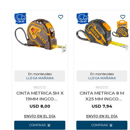
En montevideo
En montevideo
LLEGA MAÑANA
LLEGA MAÑANA
INGCO
INGCO
CINTA METRICA 5M X
CINTA METRICA 8 M
19MM INGCO
X25 MM INGCO
INDUSTRIAL
HSMT08825
USD
8,00
USD
7,94
HSMT88051.1
ENVÍO EN EL DÍA
ENVÍO EN EL DÍA