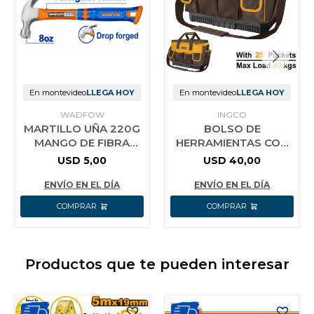
En montevideo
LLEGA HOY
En montevideo
LLEGA HOY
WADFOW
INGCO
MARTILLO UÑA 220G
BOLSO DE
MANGO DE FIBRA
HERRAMIENTAS CON
WADFOW WHM3308
BASE REFORZADA 16
USD
5,00
USD
40,00
´´ CON 25 BOLSILLOS
- 20KG - HTBG10 I
ENVÍO EN EL DÍA
ENVÍO EN EL DÍA
Productos que te pueden interesar