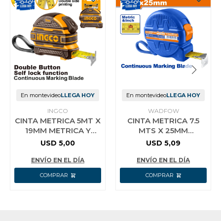
En montevideo
LLEGA HOY
En montevideo
LLEGA HOY
INGCO
WADFOW
CINTA METRICA 5MT X
CINTA METRICA 7.5
19MM METRICA Y
MTS X 25MM
PULGADAS INGCO
WADFOW
USD
5,00
USD
5,09
HSMT08519
ENVÍO EN EL DÍA
ENVÍO EN EL DÍA