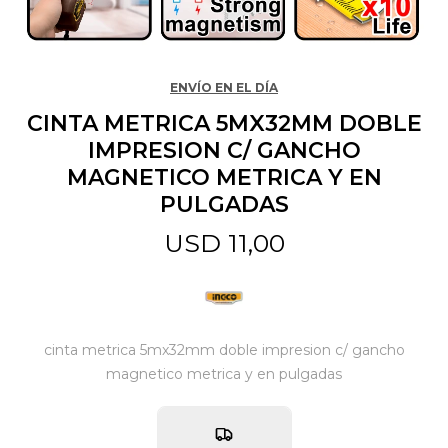
Jardín y Aire Libre
ENVÍO EN EL DÍA
CINTA METRICA 5MX32MM DOBLE
Mascotas
IMPRESION C/ GANCHO
MAGNETICO METRICA Y EN
PULGADAS
Bazar
USD
11,00
Juguetes y artículos para bebé
Gastronomía
cinta metrica 5mx32mm doble impresion c/ gancho
magnetico metrica y en pulgadas
Ferretería