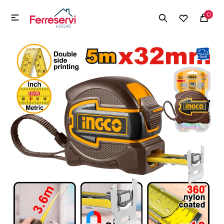
MI CUENTA
0

Menú
Herramientas y Construcción
Electrodomésticos
Herramientas y Construcción
Electrodomésticos
Tecnología
Deportes
Camping