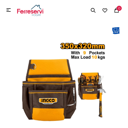
MI CUENTA
0

Menú
Herramientas y Construcción
Electrodomésticos
Herramientas y Construcción
Electrodomésticos
Tecnología
Deportes
Camping