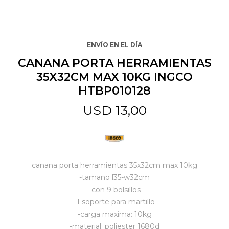
Jardín y Aire Libre
ENVÍO EN EL DÍA
CANANA PORTA HERRAMIENTAS
Mascotas
35X32CM MAX 10KG INGCO
HTBP010128
Bazar
USD
13,00
Juguetes y artículos para bebé
canana porta herramientas 35x32cm max 10kg
Gastronomía
-tamano l35-w32cm
-con 9 bolsillos
-1 soporte para martillo
Ferretería
-carga maxima: 10kg
-material: poliester 1680d