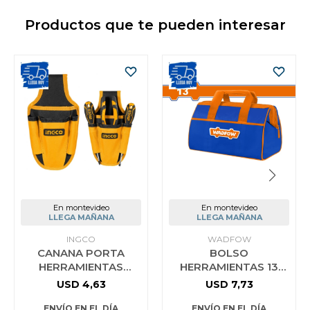
Productos que te pueden interesar
En montevideo
En montevideo
LLEGA MAÑANA
LLEGA MAÑANA
INGCO
WADFOW
CANANA PORTA
BOLSO
HERRAMIENTAS
HERRAMIENTAS 13
INGCO HTBP04011
PULG WADFOW
USD
4,63
USD
7,73
WTG3113
ENVÍO EN EL DÍA
ENVÍO EN EL DÍA