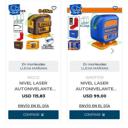
En montevideo
En montevideo
LLEGA MAÑANA
LLEGA MAÑANA
INGCO
WADFOW
NIVEL LASER
NIVEL LASER
AUTONIVELANTE
AUTONIVELANTE
VERDE 35M +
VERDE 30M WADFOW
USD
115,83
USD
99,00
ACCESORIOS INGCO
WLE3M06
ENVÍO EN EL DÍA
ENVÍO EN EL DÍA