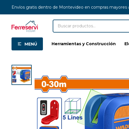
Envíos gratis dentro de Montevideo en compras mayores
Herramientas y Construcción
E
MENÚ