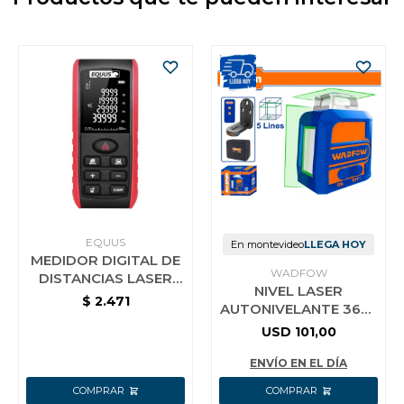
EQUUS
En montevideo
LLEGA HOY
MEDIDOR DIGITAL DE
WADFOW
DISTANCIAS LASER
NIVEL LASER
EQUUS 70M MEMORIA
$
2.471
AUTONIVELANTE 360°
+ SOPORTE WADFOW
USD
101,00
WLE2M05
ENVÍO EN EL DÍA