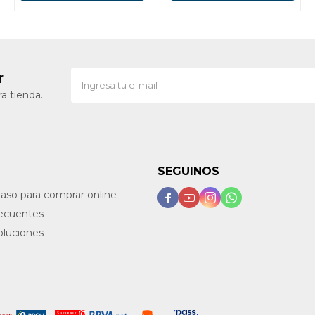
r
a tienda.
SEGUINOS
paso para comprar online




recuentes
oluciones