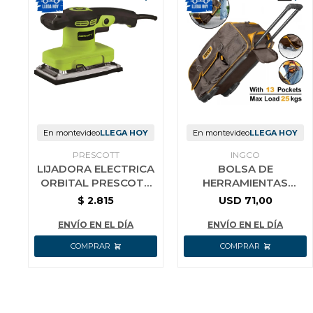
En montevideo
LLEGA HOY
En montevideo
LLEGA HOY
PRESCOTT
INGCO
LIJADORA ELECTRICA
BOLSA DE
ORBITAL PRESCOTT
HERRAMIENTAS
320W 14000 RPM
MARRÓN CON
$
2.815
USD
71,00
RUEDAS INGCO
HRRTB2715 DE 27
ENVÍO EN EL DÍA
ENVÍO EN EL DÍA
PULGADAS