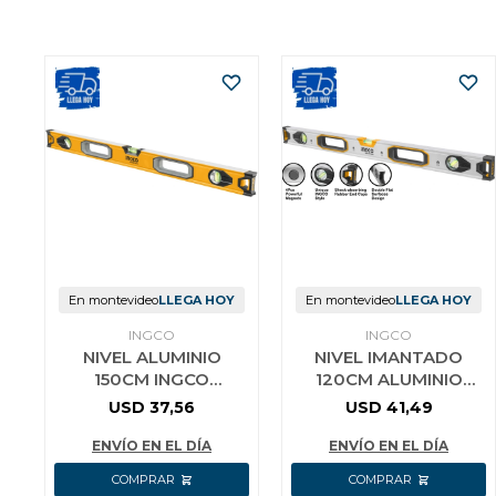
En montevideo
LLEGA HOY
En montevideo
LLEGA HOY
INGCO
INGCO
NIVEL ALUMINIO
NIVEL IMANTADO
150CM INGCO
120CM ALUMINIO
HSL08150 INDUSTRIAL
INGCO HSL38120M
USD
37,56
USD
41,49
ENVÍO EN EL DÍA
ENVÍO EN EL DÍA