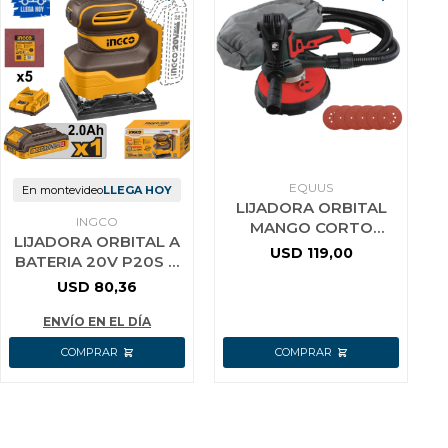
EQUUS
En montevideo
LLEGA HOY
LIJADORA ORBITAL
INGCO
MANGO CORTO
LIJADORA ORBITAL A
900W CON
USD
119,00
BATERIA 20V P20S C
ASPIRADORA EQUUS
BAT Y CARG INGCO
USD
80,36
CSHSLI20141
ENVÍO EN EL DÍA