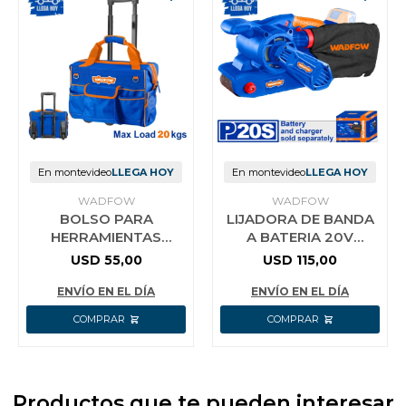
En montevideo
LLEGA HOY
En montevideo
LLEGA HOY
WADFOW
WADFOW
BOLSO PARA
LIJADORA DE BANDA
HERRAMIENTAS
A BATERIA 20V
RÍGIDO CON RUEDAS
BRUSHLESS C/BOLSA
USD
55,00
USD
115,00
19´´ WADFOW
WADFOW WLBS1520
WTGR102
ENVÍO EN EL DÍA
ENVÍO EN EL DÍA
Productos que te pueden interesar