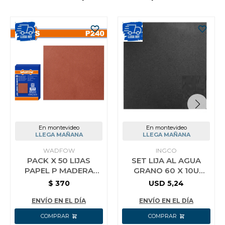
En montevideo
En montevideo
LLEGA MAÑANA
LLEGA MAÑANA
WADFOW
INGCO
PACK X 50 LIJAS
SET LIJA AL AGUA
PAPEL P MADERA
GRANO 60 X 10U
GRANO 240
INGCO AKHS11060
$
370
USD
5,24
WADFOW WSM2506
ENVÍO EN EL DÍA
ENVÍO EN EL DÍA