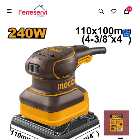
MI CUENTA
0

Menú
Herramientas y Construcción
Electrodomésticos
Herramientas y Construcción
Electrodomésticos
Tecnología
Deportes
Camping