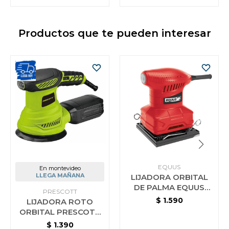
Productos que te pueden interesar
EQUUS
En montevideo
LLEGA MAÑANA
LIJADORA ORBITAL
DE PALMA EQUUS
PRESCOTT
200W
$
1.590
LIJADORA ROTO
ORBITAL PRESCOTT
350W 125MM
$
1.390