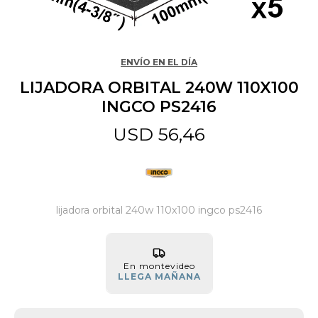
Jardín y Aire Libre
ENVÍO EN EL DÍA
LIJADORA ORBITAL 240W 110X100
Mascotas
INGCO PS2416
USD
56,46
Bazar
Juguetes y artículos para bebé
lijadora orbital 240w 110x100 ingco ps2416
Gastronomía
En montevideo
LLEGA MAÑANA
Ferretería