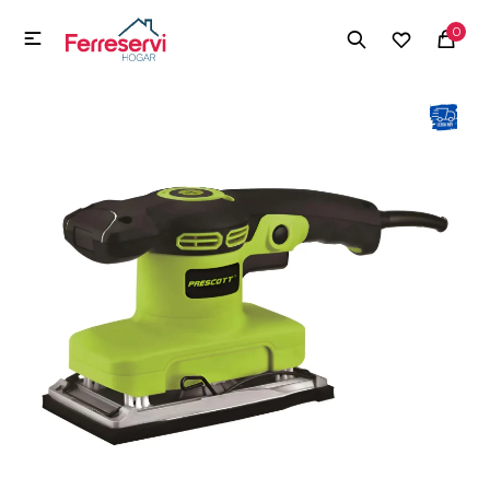
MI CUENTA
0

Menú
Herramientas y Construcción
Electrodomésticos
Herramientas y Construcción
Electrodomésticos
Tecnología
Deportes
Camping