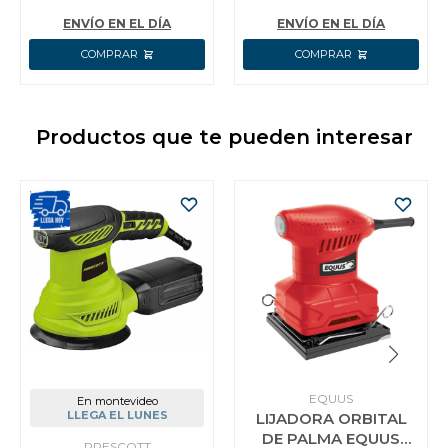
90X231MM
INGCO G80
100X610MM
ENVÍO EN EL DÍA
ENVÍO EN EL DÍA
Productos que te pueden interesar
EQUUS
En montevideo
LLEGA EL LUNES
LIJADORA ORBITAL
DE PALMA EQUUS
PRESCOTT