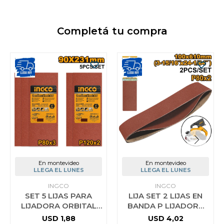
Completá tu compra
En montevideo
En montevideo
LLEGA EL LUNES
LLEGA EL LUNES
INGCO
INGCO
SET 5 LIJAS PARA
LIJA SET 2 LIJAS EN
LIJADORA ORBITAL
BANDA P LIJADORA
INGCO FS3208
INDUST PBS12001
USD
1,88
USD
4,02