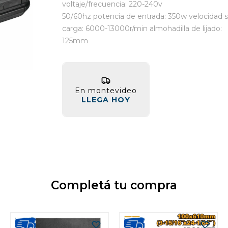
voltaje/frecuencia: 220-240v
50/60hz potencia de entrada: 350w velocidad s
carga: 6000-13000r/min almohadilla de lijado:
125mm
En montevideo
LLEGA HOY
Completá tu compra