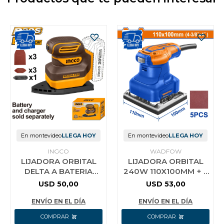
En montevideo
LLEGA HOY
En montevideo
LLEGA HOY
INGCO
WADFOW
LIJADORA ORBITAL
LIJADORA ORBITAL
DELTA A BATERIA
240W 110X100MM + 5
P20S 20V + LIJAS
LIJAS WADFOW
USD
50,00
USD
53,00
S/BAT S/CARG INGCO
WFA1503 AZUL
CPSLI2024
ENVÍO EN EL DÍA
ENVÍO EN EL DÍA