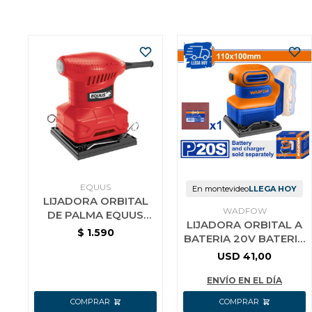
EQUUS
En montevideo
LLEGA HOY
LIJADORA ORBITAL
WADFOW
DE PALMA EQUUS
LIJADORA ORBITAL A
200W
$
1.590
BATERIA 20V BATERIA
P20S SIN BAT SIN
USD
41,00
CARG WADFOW
WRAP5010
ENVÍO EN EL DÍA