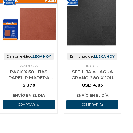
En montevideo
LLEGA HOY
En montevideo
LLEGA HOY
WADFOW
INGCO
PACK X 50 LIJAS
SET LIJA AL AGUA
PAPEL P MADERA
GRANO 280 X 10U
GRANO 240
INGCO AKHS11280
$
370
USD
4,85
WADFOW WSM2506
ENVÍO EN EL DÍA
ENVÍO EN EL DÍA