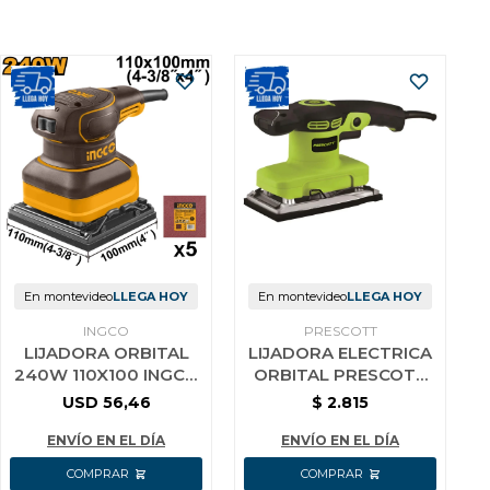
En montevideo
LLEGA HOY
En montevideo
LLEGA HOY
INGCO
PRESCOTT
LIJADORA ORBITAL
LIJADORA ELECTRICA
240W 110X100 INGCO
ORBITAL PRESCOTT
PS2416
320W 14000 RPM
USD
56,46
$
2.815
ENVÍO EN EL DÍA
ENVÍO EN EL DÍA