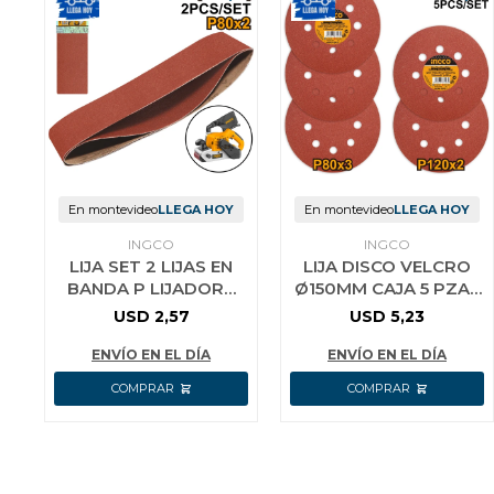
En montevideo
LLEGA HOY
En montevideo
LLEGA HOY
INGCO
INGCO
LIJA SET 2 LIJAS EN
LIJA DISCO VELCRO
BANDA P LIJADORA
Ø150MM CAJA 5 PZAS
INGCO 76C533 G80
INGCO AKRS150051 P/
USD
2,57
USD
5,23
2LIJAS POR SET
ROTORBITAL
ENVÍO EN EL DÍA
ENVÍO EN EL DÍA