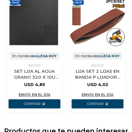
En montevideo
LLEGA HOY
En montevideo
LLEGA HOY
INGCO
INGCO
SET LIJA AL AGUA
LIJA SET 2 LIJAS EN
GRANO 320 X 10U
BANDA P LIJADORA
INGCO AKHS11320
INDUST PBS12001
USD
4,85
USD
4,02
INGCO G80
100X610MM
ENVÍO EN EL DÍA
ENVÍO EN EL DÍA
Productos que te pueden interesar