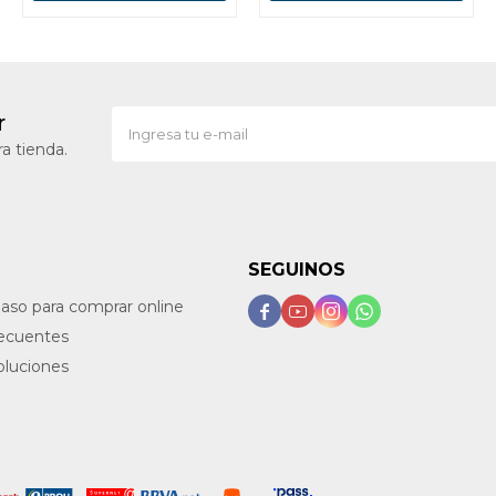
r
a tienda.
SEGUINOS
paso para comprar online




recuentes
oluciones