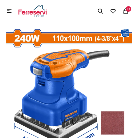
MI CUENTA
0

Menú
Herramientas y Construcción
Electrodomésticos
Herramientas y Construcción
Electrodomésticos
Tecnología
Deportes
Camping