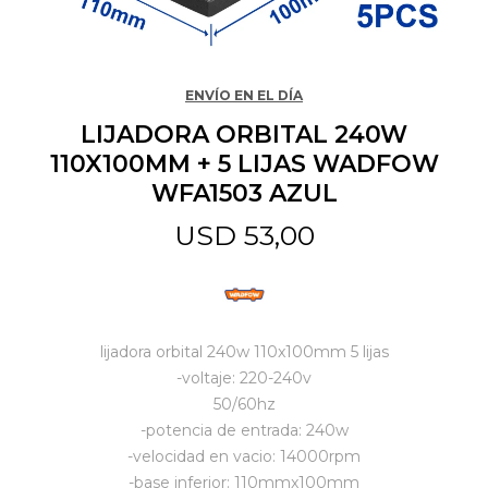
Jardín y Aire Libre
ENVÍO EN EL DÍA
LIJADORA ORBITAL 240W
Mascotas
110X100MM + 5 LIJAS WADFOW
WFA1503 AZUL
Bazar
USD
53,00
Juguetes y artículos para bebé
lijadora orbital 240w 110x100mm 5 lijas
Gastronomía
-voltaje: 220-240v
50/60hz
-potencia de entrada: 240w
Ferretería
-velocidad en vacio: 14000rpm
-base inferior: 110mmx100mm