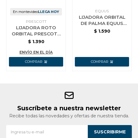
EQUUS
En montevideo
LLEGA HOY
LIJADORA ORBITAL
PRESCOTT
DE PALMA EQUUS
LIJADORA ROTO
200W
$
1.590
ORBITAL PRESCOTT
350W 125MM
$
1.390
ENVÍO EN EL DÍA
Suscríbete a nuestra newsletter
Recibe todas las novedades y ofertas de nuestra tienda.
SUSCRIBIRME