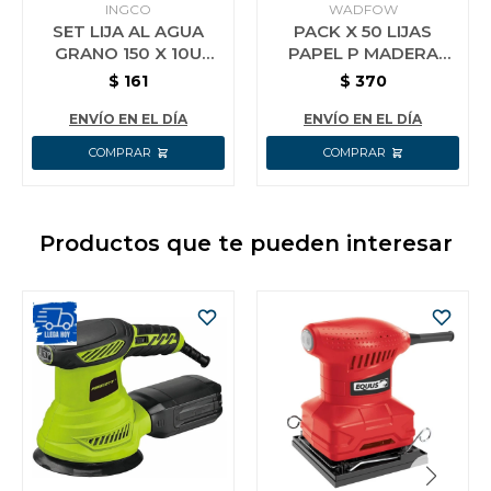
INGCO
WADFOW
SET LIJA AL AGUA
PACK X 50 LIJAS
GRANO 150 X 10U
PAPEL P MADERA
INGCO AKHS11150
GRANO 240
$
161
$
370
WADFOW WSM2506
ENVÍO EN EL DÍA
ENVÍO EN EL DÍA
Productos que te pueden interesar