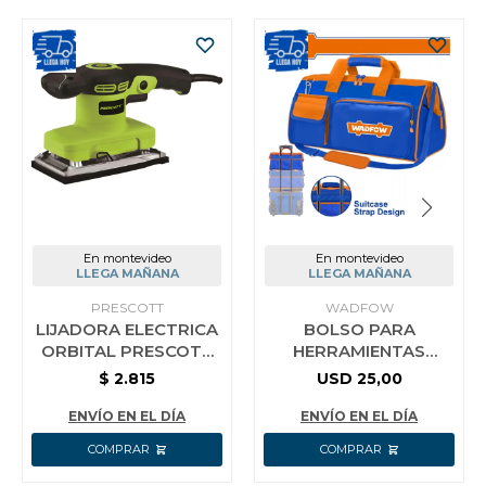
En montevideo
En montevideo
LLEGA MAÑANA
LLEGA MAÑANA
PRESCOTT
WADFOW
LIJADORA ELECTRICA
BOLSO PARA
ORBITAL PRESCOTT
HERRAMIENTAS
320W 14000 RPM
19PULG POLIÉSTER
$
2.815
USD
25,00
600D 16 KG WADFOW
COLOR AZUL
ENVÍO EN EL DÍA
ENVÍO EN EL DÍA