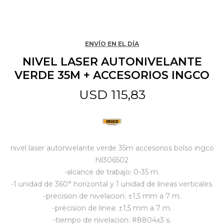
Jardín y Aire Libre
ENVÍO EN EL DÍA
NIVEL LASER AUTONIVELANTE
Mascotas
VERDE 35M + ACCESORIOS INGCO
USD
115,83
Bazar
Juguetes y artículos para bebé
nivel laser autonivelante verde 35m accesorios bolso ingco
hll306502
-alcance de trabajo: 0-35 m.
Gastronomía
-1 unidad de 360° horizontal y 1 unidad de lineas verticales.
-precision de nivelacion: ±1,5 mm a 7 m.
-precision de linea: ±1,5 mm a 7 m.
Ferretería
-tiempo de nivelacion: #8804x3 s.