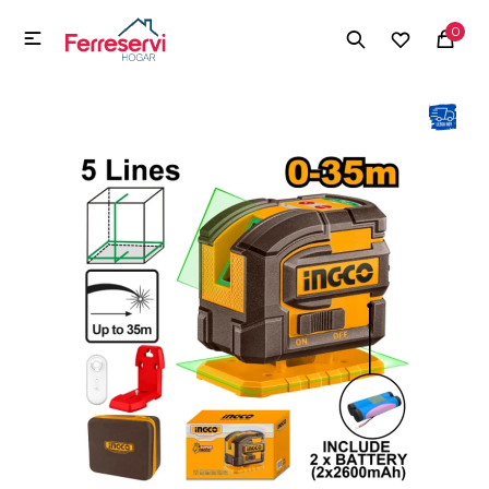
MI CUENTA
0

Menú
Herramientas y Construcción
Electrodomésticos
Herramientas y Construcción
Electrodomésticos
Tecnología
Deportes
Camping