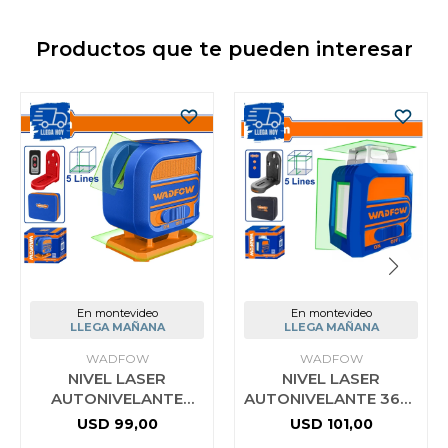
Productos que te pueden interesar
En montevideo
En montevideo
LLEGA MAÑANA
LLEGA MAÑANA
WADFOW
WADFOW
NIVEL LASER
NIVEL LASER
AUTONIVELANTE
AUTONIVELANTE 360°
VERDE 30M WADFOW
+ SOPORTE WADFOW
USD
99,00
USD
101,00
WLE3M06
WLE2M05