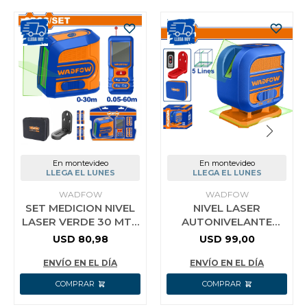
En montevideo
En montevideo
LLEGA EL LUNES
LLEGA EL LUNES
WADFOW
WADFOW
SET MEDICION NIVEL
NIVEL LASER
LASER VERDE 30 MTS
AUTONIVELANTE
+ MEDIDOR DE
VERDE 30M WADFOW
USD
80,98
USD
99,00
DISTANCIA 60 MTS
WLE3M06
(CON SOPORT
ENVÍO EN EL DÍA
ENVÍO EN EL DÍA