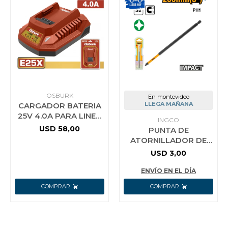
OSBURK
En montevideo
LLEGA MAÑANA
CARGADOR BATERIA
25V 4.0A PARA LINEA
INGCO
E25X USO INDUSTRIAL
USD
58,00
PUNTA DE
OSBURK KLBC25041
ATORNILLADOR DE
IMPACTO 8´´ INGCO
USD
3,00
SDBIM71PH1200
ENVÍO EN EL DÍA