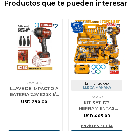
Productos que te pueden interesar
OSBURK
En montevideo
LLEGA MAÑANA
LLAVE DE IMPACTO A
BATERIA 25V E25X 1/2
INGCO
900NM + 3 DADOS 22
USD
290,00
KIT SET 172
24 27MM S/BAT S/CA
HERRAMIENTAS
COMBINADAS + LLAVE
USD
405,00
DE IMPACTO A
BATERIA 550NM 20V +
ENVÍO EN EL DÍA