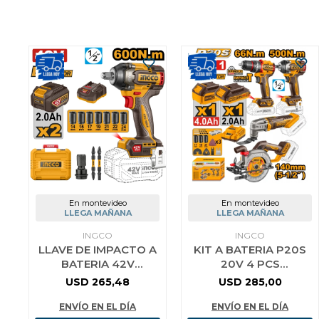
En montevideo
En montevideo
LLEGA MAÑANA
LLEGA MAÑANA
INGCO
INGCO
LLAVE DE IMPACTO A
KIT A BATERIA P20S
BATERIA 42V
20V 4 PCS
BRUSHLESS 600NM
BRUSHLESS MOTOR
USD
265,48
USD
285,00
1/2´´ C/ 2 BAT 2.0AH
C/ 2 BATERIAS
CARGADOR AC
CARGADOR Y
ENVÍO EN EL DÍA
ENVÍO EN EL DÍA