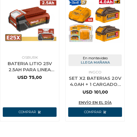
OSBURK
En montevideo
LLEGA MAÑANA
BATERIA LITIO 25V
2.5AH PARA LINEA
INGCO
E25X USO INDUSTRIAL
USD
75,00
SET X2 BATERIAS 20V
OSBURK KLBP25251
4.0AH + 1 CARGADOR
INGCO FBCPK2013
USD
101,00
ENVÍO EN EL DÍA