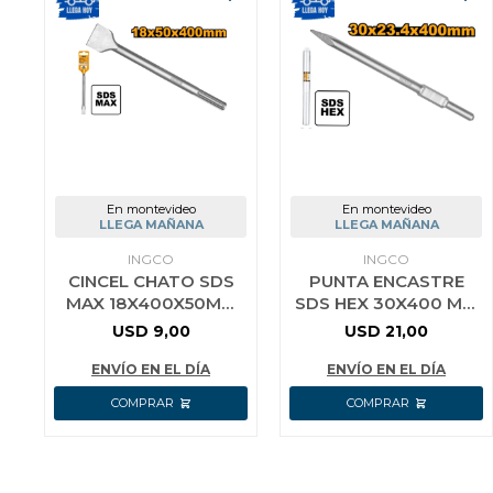
En montevideo
En montevideo
LLEGA MAÑANA
LLEGA MAÑANA
INGCO
INGCO
CINCEL CHATO SDS
PUNTA ENCASTRE
MAX 18X400X50MM
SDS HEX 30X400 MM
INGCO DBC0224002
INGCO DBC03340011
USD
9,00
USD
21,00
ENVÍO EN EL DÍA
ENVÍO EN EL DÍA