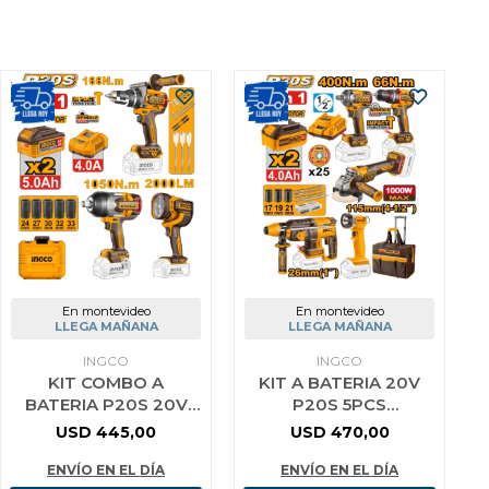
En montevideo
En montevideo
LLEGA MAÑANA
LLEGA MAÑANA
INGCO
INGCO
KIT COMBO A
KIT A BATERIA 20V
BATERIA P20S 20V
P20S 5PCS
TALADRO ATORN.
BRUSHLESS MOTOR
USD
445,00
USD
470,00
PERCUTOR 166NM +
C/BATERIA
LLAVE DE IMPACTO 10
CARGADOR BOLSO Y
ENVÍO EN EL DÍA
ENVÍO EN EL DÍA