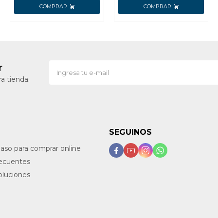
2 B
r
a tienda.
SEGUINOS
paso para comprar online




recuentes
oluciones