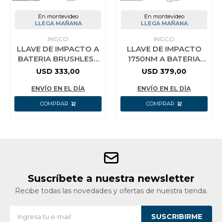
En montevideo
En montevideo
LLEGA MAÑANA
LLEGA MAÑANA
INGCO
INGCO
LLAVE DE IMPACTO A
LLAVE DE IMPACTO
BATERIA BRUSHLESS
1750NM A BATERIA
3/4´´ 1350NM P20S
P20S 20V BRUSHLESS
USD
333,00
USD
379,00
20V + 3 DADOS
MOTOR + 3 DADOS
273032MM S
SIN BAT SIN
ENVÍO EN EL DÍA
ENVÍO EN EL DÍA
Suscríbete a nuestra newsletter
Recibe todas las novedades y ofertas de nuestra tienda.
SUSCRIBIRME