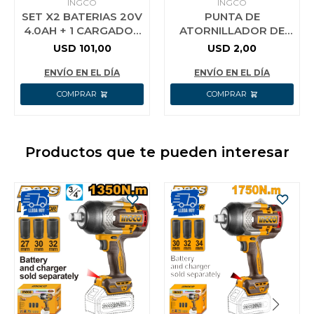
INGCO
INGCO
SET X2 BATERIAS 20V
PUNTA DE
4.0AH + 1 CARGADOR
ATORNILLADOR DE
INGCO FBCPK2013
IMPACTO 6´´ INGCO
USD
101,00
USD
2,00
SDBIM71PH1150
ENVÍO EN EL DÍA
ENVÍO EN EL DÍA
Productos que te pueden interesar