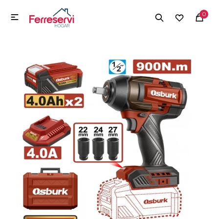
MI CUENTA
0

Menú
Herramientas y Construcción
Electrodomésticos
Herramientas y Construcción
Electrodomésticos
Tecnología
Deportes
Camping