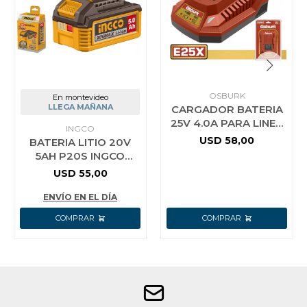
OSBURK
En montevideo
LLEGA MAÑANA
CARGADOR BATERIA
25V 4.0A PARA LINEA
INGCO
E25X USO INDUSTRIAL
USD
58,00
BATERIA LITIO 20V
OSBURK KLBC25041
5AH P20S INGCO
FBLI2003
USD
55,00
ENVÍO EN EL DÍA