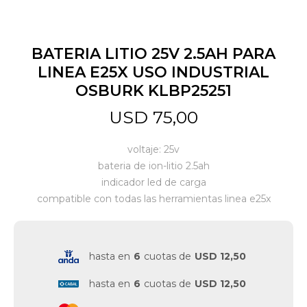
Jardín y Aire Libre
BATERIA LITIO 25V 2.5AH PARA
LINEA E25X USO INDUSTRIAL
OSBURK KLBP25251
Mascotas
USD
75,00
Bazar
voltaje: 25v
bateria de ion-litio 2.5ah
indicador led de carga
Juguetes y artículos para bebé
compatible con todas las herramientas linea e25x
Gastronomía
hasta en
6
cuotas de
USD 12,50
hasta en
6
cuotas de
USD 12,50
Ferretería