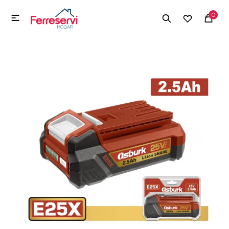
MI CUENTA
0

Menú
Herramientas y Construcción
Electrodomésticos
Herramientas y Construcción
Electrodomésticos
Tecnología
Deportes
Camping