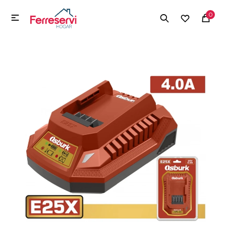
MI CUENTA
0

Menú
Herramientas y Construcción
Electrodomésticos
Herramientas y Construcción
Electrodomésticos
Tecnología
Deportes
Camping