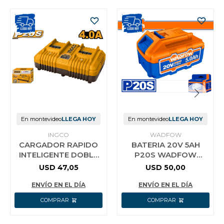
En montevideo
LLEGA HOY
En montevideo
LLEGA HOY
INGCO
WADFOW
CARGADOR RAPIDO
BATERIA 20V 5AH
INTELIGENTE DOBLE
P20S WADFOW
20V P20S INGCO
WLBP550
USD
47,05
USD
50,00
FCLI2034
ENVÍO EN EL DÍA
ENVÍO EN EL DÍA