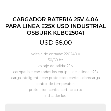
Jardín y Aire Libre
CARGADOR BATERIA 25V 4.0A
PARA LINEA E25X USO INDUSTRIAL
OSBURK KLBC25041
Mascotas
USD
58,00
Bazar
voltaje de entrada: 220240 v
50/60 hz
voltaje de salida: 25 v
Juguetes y artículos para bebé
compatible con todos los equipos de la linea e25x
carga inteligente con proteccion contra sobrecarga
control de temperatura
Gastronomía
proteccion contra cortocircuito
indicador led
Ferretería